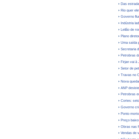
Das estrada
Rio quer el
Governo flu
Indústria la
Leilão de ro
Plano direto
Uma saída 
Secretaria 
Petrobras dá
Firjan vai à
Setor de pe
Travas no O
Nova queda 
ANP desiste 
Petrobras e
Cortes: seto
Governo cri
Ponto morto
Preço baixo 
Obras nas fe
Vendas de v