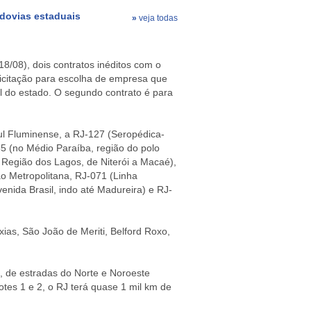
dovias estaduais
»
veja todas
18/08), dois contratos inéditos com o
icitação para escolha de empresa que
al do estado. O segundo contrato é para
ul Fluminense, a RJ-127 (Seropédica-
55 (no Médio Paraíba, região do polo
 Região dos Lagos, de Niterói a Macaé),
ão Metropolitana, RJ-071 (Linha
enida Brasil, indo até Madureira) e RJ-
as, São João de Meriti, Belford Roxo,
, de estradas do Norte e Noroeste
s 1 e 2, o RJ terá quase 1 mil km de