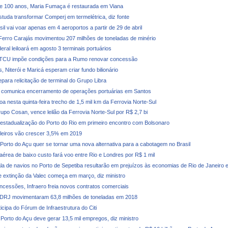
e 100 anos, Maria Fumaça é restaurada em Viana
studa transformar Comperj em termelétrica, diz fonte
il vai voar apenas em 4 aeroportos a partir de 29 de abril
Ferro Carajás movimentou 207 milhões de toneladas de minério
ral leiloará em agosto 3 terminais portuários
 TCU impõe condições para a Rumo renovar concessão
, Niterói e Maricá esperam criar fundo bilionário
para relicitação de terminal do Grupo Libra
 comunica encerramento de operações portuárias em Santos
oa nesta quinta-feira trecho de 1,5 mil km da Ferrovia Norte-Sul
upo Cosan, vence leilão da Ferrovia Norte-Sul por R$ 2,7 bi
 estadualização do Porto do Rio em primeiro encontro com Bolsonaro
ileiros vão crescer 3,5% em 2019
 Porto do Açu quer se tornar uma nova alternativa para a cabotagem no Brasil
érea de baixo custo fará voo entre Rio e Londres por R$ 1 mil
la de navios no Porto de Sepetiba resultarão em prejuízos às economias de Rio de Janeiro 
 extinção da Valec começa em março, diz ministro
ncessões, Infraero freia novos contratos comerciais
CDRJ movimentaram 63,8 milhões de toneladas em 2018
ticipa do Fórum de Infraestrutura do Citi
 Porto do Açu deve gerar 13,5 mil empregos, diz ministro