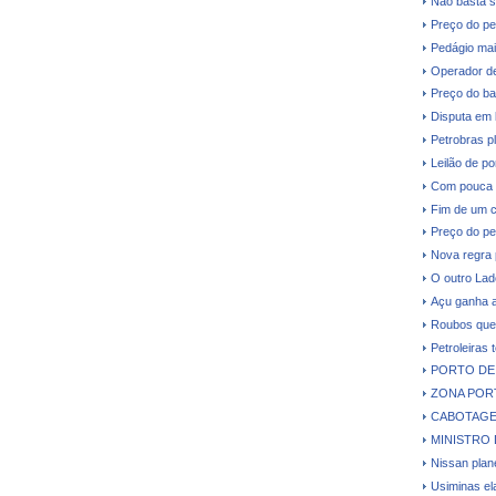
Não basta s
Preço do pe
Pedágio mai
Operador de
Preço do ba
Disputa em 
Petrobras p
Leilão de p
Com pouca d
Fim de um c
Preço do pe
Nova regra 
O outro Lad
Açu ganha a
Roubos que 
Petroleiras 
PORTO DE 
ZONA PORT
CABOTAGE
MINISTRO 
Nissan plane
Usiminas el