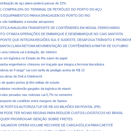
stribuição de aço plano poderá passar de 22%
NG COMPRA 20% DO TERMINAL DE PETRÓLEO DO PORTO DO AÇU
S EQUIPAMENTOS PARA A DRAGAGEM DO PORTO DO RIO
 são habilitados a estudar aeroportos
GÍSTICA INAUGURA TRANSPORTE DE CONTÊINERES EM MODAL FERROVIÁRIO
TO OTIMIZA OPERAÇÕES DE EMBARQUE E DESEMBARQUE NO CAIS SANTISTA
 PONTE QUE INTEGRA REGIÕES SUL E SUDESTE, DESAFOGA TRÂNSITO E PROMOV
 SANTA CLARA RETOMA MOVIMENTAÇÃO DE CONTÊINERES A PARTIR DE OUTUBRO
uma rodovia vai a licitação, diz ministro
os em logística no Estado do Rio saem do papel
anha engenheiros chineses em traçado que integra a ferrovia bioceânica
Rodovia do Frango" sai com tarifa de pedágio acima de R$ 13
sa obras do Dnit à Odebrecht
de quatro portos já têm editais de estudo
oldutos resolverão gargalos da logística do etanol
ículos pesados nas rodovias cai 5,7% no semestre
ansporte de contêiner entre margens de Santos
DE PORTOS AUTORIZA TUP DE R$ 103 MILHÕES EM PONTAL (PR)
M PODE TER NOVAS REGRAS PARA REDUZIR CUSTOS LOGÍSTICOS NO BRASIL
QUER PRORROGAR ISENÇÃO SOBRE FRETES
 SALVADOR OPERA VOLUME RECORDE DE CARGA EÓLICA PARA CAETITÉ