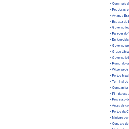
Com mais d
Petrobras e
Avianca Bras
Estrada de 
Governo fede
Parecer do
Enriquecidas
Governo pre
Grupo Libra
Governo leil
Rumo, do gr
Witzel pede
Portos bras
Terminal do
Companhia a
Fim da esca
Processo de
Antes de co
Portos da 
Ministro par
Contrato de