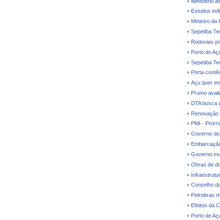
Ministério a
Estudos ind
Ministro da 
Sepetiba Te
Rodovias pr
Porto do Aç
Sepetiba Te
Porta contê
Açu quer es
Prumo avalia
DTA busca a
Renovação d
PMI - Prorr
Governo do 
Embarcação
Governo mud
Obras de dr
Infraestrutu
Conselho da
Petrobras m
Efeitos da C
Porto de Aç