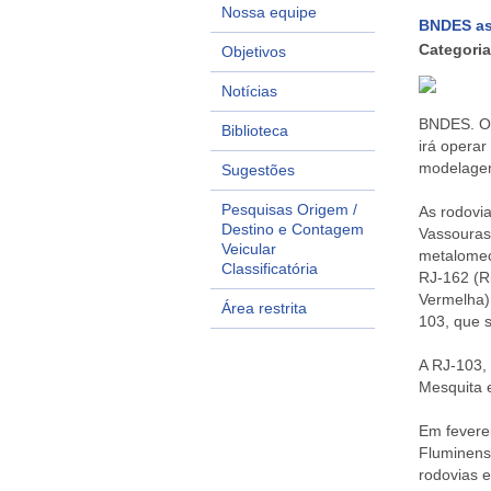
Nossa equipe
BNDES as
Categoria
Objetivos
Notícias
BNDES. O 
Biblioteca
irá operar
modelagem
Sugestões
Pesquisas Origem /
As rodovi
Destino e Contagem
Vassouras)
Veicular
metalomec
Classificatória
RJ-162 (Ri
Vermelha),
Área restrita
103, que s
A RJ-103,
Mesquita e
Em feverei
Fluminens
rodovias e