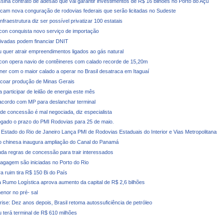
ssina contrato de adesão que vai garantir investimentos de R$ 16 bilhões no Porto do Açu
icam nova conguração de rodovias federais que serão licitadas no Sudeste
Infraestrutura diz ser possível privatizar 100 estatais
con conquista novo serviço de importação
ivadas podem financiar DNIT
u quer atrair empreendimentos ligados ao gás natural
con opera navio de contêineres com calado recorde de 15,20m
iner com o maior calado a operar no Brasil desatraca em Itaguaí
coar produção de Minas Gerais
 participar de leilão de energia este mês
cordo com MP para deslanchar terminal
e concessão é mal negociada, diz especialista
ogado o prazo do PMI Rodovias para 25 de maio.
Estado do Rio de Janeiro Lança PMI de Rodovias Estaduais do Interior e Vias Metropolitana
 chinesa inaugura ampliação do Canal do Panamá
a regras de concessão para trair interessados
agagem são iniciadas no Porto do Rio
ra ruim tira R$ 150 Bi do País
 Rumo Logística aprova aumento da capital de R$ 2,6 bilhões
enor no pré- sal
rise: Dez anos depois, Brasil retoma autossuficiência de petróleo
u terá terminal de R$ 610 milhões