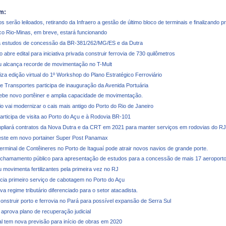
m:
s serão leiloados, retirando da Infraero a gestão de último bloco de terminais e finalizando 
ico Rio-Minas, em breve, estará funcionando
 estudos de concessão da BR-381/262/MG/ES e da Dutra
abre edital para iniciativa privada construir ferrovia de 730 quilômetros
u alcança recorde de movimentação no T-Mult
iza edição virtual do 1º Workshop do Plano Estratégico Ferroviário
de Transportes participa de inauguração da Avenida Portuária
cebe novo portêiner e amplia capacidade de movimentação.
o vai modernizar o cais mais antigo do Porto do Rio de Janeiro
articipa de visita ao Porto do Açu e à Rodovia BR-101
liará contratos da Nova Dutra e da CRT em 2021 para manter serviços em rodovias do RJ
veste em novo portainer Super Post Panamax
erminal de Contêineres no Porto de Itaguaí pode atrair novos navios de grande porte.
 chamamento público para apresentação de estudos para a concessão de mais 17 aeroport
 movimenta fertilizantes pela primeira vez no RJ
ia primeiro serviço de cabotagem no Porto do Açu
 regime tributário diferenciado para o setor atacadista.
construir porto e ferrovia no Pará para possível expansão de Serra Sul
 aprova plano de recuperação judicial
al tem nova previsão para início de obras em 2020