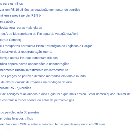
s para os trilhos
evar em R$ 16 bilhões arrecadação com setor de petróleo
minense prevê perder R$ 5 bi
deira abaixo
dovias terá regras mais claras
r do Arco Metropolitano do Rio aguarda votação na Alerj
para o Comperj
de Transportes apresenta Plano Estratégico de Logística e Cargas
 sinal verde à reestruturação interna
 Justiça contra leis que aumentam tributos
tróleo espera novas concessões e desonerações
rçamento limitam investimento em infraestrutura
nos preços do petróleo derruba mercados em todo o mundo
de alterar cálculo de royalties na produção de óleo
ncolhe R$ 27,6 bilhões
r de serviços relacionados a óleo e gás foi o que mais sofreu. Setor demitiu quase 260 mil 
a estímulo a fornecedores do setor de petróleo e gás
do petróleo adia 68 projetos
rrovias fora dos trilhos
eículos caem 24%, e setor automotivo tem o pior desempenho em 28 anos