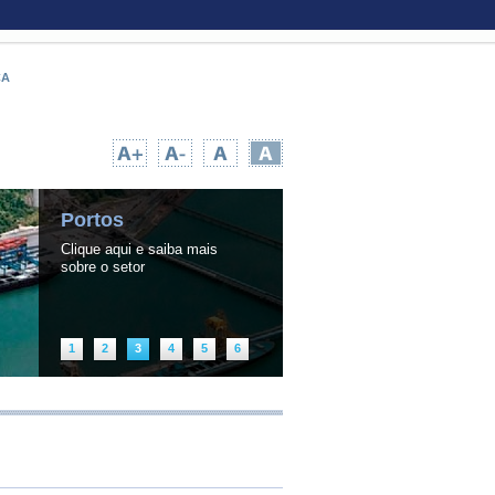
CA
UPA TEMPO NA WEB
|
INFORMAÇÃO PÚBLICA
Portos
Clique aqui e saiba mais
sobre o setor
1
2
3
4
5
6