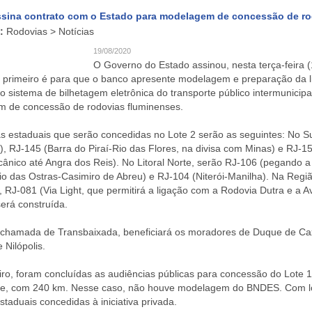
sina contrato com o Estado para modelagem de concessão de ro
:
Rodovias > Notícias
19/08/2020
O Governo do Estado assinou, nesta terça-feira (
primeiro é para que o banco apresente modelagem e preparação da l
 o sistema de bilhetagem eletrônica do transporte público intermunicip
 de concessão de rodovias fluminenses.
as estaduais que serão concedidas no Lote 2 serão as seguintes: No S
, RJ-145 (Barra do Piraí-Rio das Flores, na divisa com Minas) e RJ-1
ânico até Angra dos Reis). No Litoral Norte, serão RJ-106 (pegando a
o das Ostras-Casimiro de Abreu) e RJ-104 (Niterói-Manilha). Na Regi
 RJ-081 (Via Light, que permitirá a ligação com a Rodovia Dutra e a Av
erá construída.
 chamada de Transbaixada, beneficiará os moradores de Duque de Caxi
 Nilópolis.
ro, foram concluídas as audiências públicas para concessão do Lote 1
e, com 240 km. Nesse caso, não houve modelagem do BNDES. Com lote
staduais concedidas à iniciativa privada.