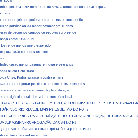
er sócio
tróleo encerra 2015 com recuo de 34%, a terceira queda anual seguida
s caro
 aeroporto privado poderá entrar em novas concessões
rril de petróleo cai ao menor patamar em 11 anos
leilão de pequenos campos de petróleo surpreende
laneja captar US$ 20 bi
ortos rende menos que o esperado
isputa, leilão de portos encolhe
iclo
tróleo cai ao menor patamar em quase sete anos
pode ajudar Sete Brasil
o da Crise: Portos avançam contra a maré
val para transportar petróleo e atrai novos investimentos
afetam comércio serão tema de plano de ação
terão exigências mais flexíveis de conteúdo local
ITAJAÍ RECEBE A VISITA DA COMITIVA DA SUBCOMISSÃO DE PORTOS E VIAS NAVEGÁ
UÁRIA DO RIO RECEBE MAIS R$ 1,5 BILHÃO DO FGTS
M RECEBE PRIORIDADE DE R$ 2,2 BILHÕES PARA CONSTRUÇÃO DE EMBARCAÇÕES
DA SEP ASSINA PRORROGAÇÃO DA CSN NO RJ
ja aproveitar dólar alto e iniciar exportações a partir do Brasil
abora plano para enfrentar crise