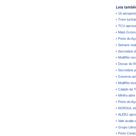
Leia també
16 aeroporto
Trem turíst
TCU aprova
Mato Grosso 
Porto do Aç
Setrans real
Secretário 
MultiRio re
Docas do Ri
Secretário p
Governo amp
MultiRio in
Calado do T
MInfra abre
Porto do Açu
NORSUL inic
ALERJ aprova
Vale avalia 
Grupo Libra
Porto Centr