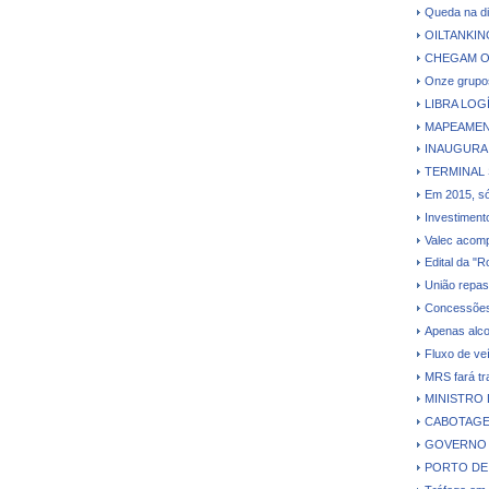
Queda na di
OILTANKI
CHEGAM O
Onze grupos
LIBRA LO
MAPEAMEN
INAUGURA
TERMINAL
Em 2015, só 
Investiment
Valec acomp
Edital da "
União repas
Concessões 
Apenas alco
Fluxo de ve
MRS fará tr
MINISTRO 
CABOTAGE
GOVERNO 
PORTO DE