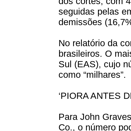
dos cortes, com 4
seguidas pelas e
demissões (16,7% 
No relatório da c
brasileiros. O mai
Sul (EAS), cujo n
como “milhares”.
‘PIORA ANTES 
Para John Graves
Co., o número pod