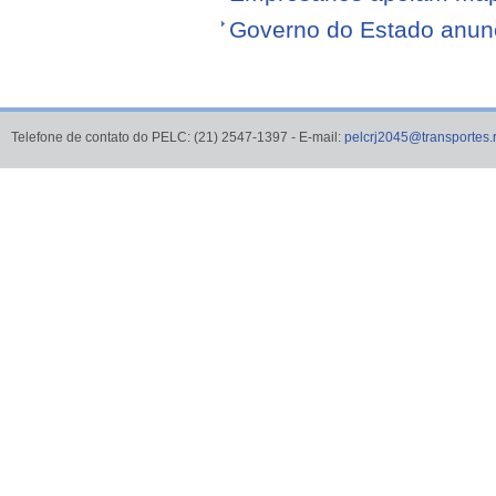
Governo do Estado anunci
Telefone de contato do PELC: (21) 2547-1397 - E-mail:
pelcrj2045@transportes.r