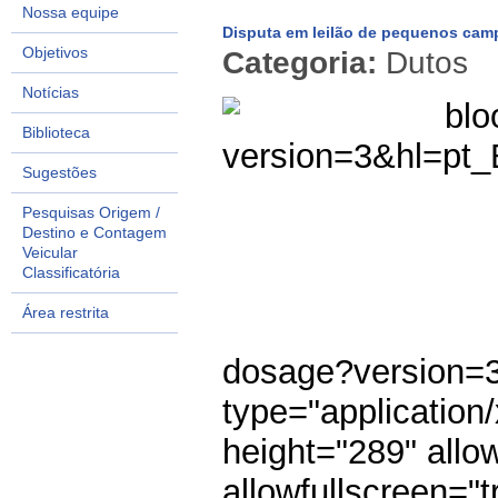
Nossa equipe
Disputa em leilão de pequenos cam
Objetivos
Categoria:
Dutos
Notícias
blo
Biblioteca
version=3&hl=pt
Sugestões
Pesquisas Origem /
Destino e Contagem
Veicular
Classificatória
Área restrita
dosage
?version=
type="application
height="289" allo
allowfullscreen="t