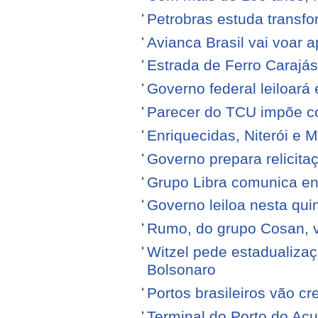
Petrobras estuda transfo
Avianca Brasil vai voar a
Estrada de Ferro Carajá
Governo federal leiloará
Parecer do TCU impõe c
Enriquecidas, Niterói e M
Governo prepara relicita
Grupo Libra comunica en
Governo leiloa nesta quin
Rumo, do grupo Cosan, ve
Witzel pede estadualiza
Bolsonaro
Portos brasileiros vão c
Terminal do Porto do Açu