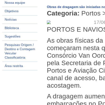
Nossa equipe
Obras de dragagem são iniciadas no
Objetivos
Categoria:
Portos 
Notícias
17/0
PORTOS E NAVIO
Biblioteca
Sugestões
As obras físicas d
Pesquisas Origem /
começaram nesta qu
Destino e Contagem
Veicular
Consórcio Van Oord
Classificatória
pela Secretaria de 
Área restrita
Portos e Aviação Ci
canal de acesso, b
acostagem.
A dragagem aument
embarcações no Por