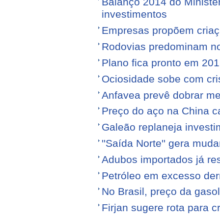
Balanço 2014 do Ministé
investimentos
Empresas propõem criaç
Rodovias predominam no 
Plano fica pronto em 20
Ociosidade sobe com cr
Anfavea prevê dobrar me
Preço do aço na China c
Galeão replaneja invest
''Saída Norte'' gera mu
Adubos importados já re
Petróleo em excesso der
No Brasil, preço da gasol
Firjan sugere rota para 