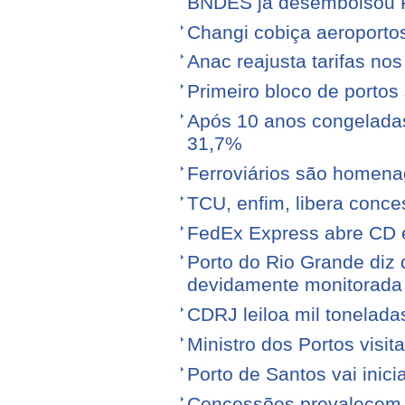
BNDES já desembolsou R$
Changi cobiça aeroporto
Anac reajusta tarifas no
Primeiro bloco de portos s
Após 10 anos congeladas,
31,7%
Ferroviários são homen
TCU, enfim, libera conce
FedEx Express abre CD 
Porto do Rio Grande diz 
devidamente monitorada
CDRJ leiloa mil tonelada
Ministro dos Portos visit
Porto de Santos vai ini
Concessões prevalecem n