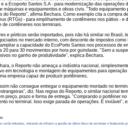
 e a Ecoporto Santos S.A - para modernização das operações 
e máquinas e equipamentos e obras civis. "Todo equipamento p
 do Reporto", afirma Bechara. Como exemplo cita a compra de t
eus (RTGs) - para empilhamento de contêineres nos pátios - e 
e de contêineres nos terminais.
res e pórticos serão importados, pois não há similar no Brasil,
gociados no mercado interno, com desconto de impostos como IP
é ampliar a capacidade do EcoPorto Santos nos processos de 
is 20 para 30 movimentos por hora por guindaste. "Sem a suspe
sivos no ganho de produtividade", explica Bechara.
hara, o Reporto não ameaça a indústria nacional, simplesmen
ivo em tecnologia e montagem de equipamentos para operação 
ma empresa capaz de produzir portêineres.
sim não consegue entregar o equipamento montado no termin
estrangeiras", diz. Nas regras do Reporto, o similar nacional t
em preço, prazo e forma de entrega. "Comprando o portêiner no 
to no terminal. Isso exige parada de operações. É inviável", 
m:
s serão leiloados, retirando da Infraero a gestão de último bloco de terminais e finalizando 