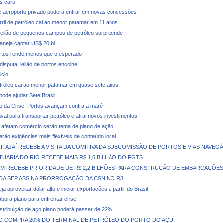
s caro
 aeroporto privado poderá entrar em novas concessões
rril de petróleo cai ao menor patamar em 11 anos
leilão de pequenos campos de petróleo surpreende
laneja captar US$ 20 bi
ortos rende menos que o esperado
isputa, leilão de portos encolhe
iclo
tróleo cai ao menor patamar em quase sete anos
pode ajudar Sete Brasil
o da Crise: Portos avançam contra a maré
val para transportar petróleo e atrai novos investimentos
afetam comércio serão tema de plano de ação
terão exigências mais flexíveis de conteúdo local
ITAJAÍ RECEBE A VISITA DA COMITIVA DA SUBCOMISSÃO DE PORTOS E VIAS NAVEGÁ
UÁRIA DO RIO RECEBE MAIS R$ 1,5 BILHÃO DO FGTS
M RECEBE PRIORIDADE DE R$ 2,2 BILHÕES PARA CONSTRUÇÃO DE EMBARCAÇÕES
DA SEP ASSINA PRORROGAÇÃO DA CSN NO RJ
ja aproveitar dólar alto e iniciar exportações a partir do Brasil
abora plano para enfrentar crise
stribuição de aço plano poderá passar de 22%
NG COMPRA 20% DO TERMINAL DE PETRÓLEO DO PORTO DO AÇU