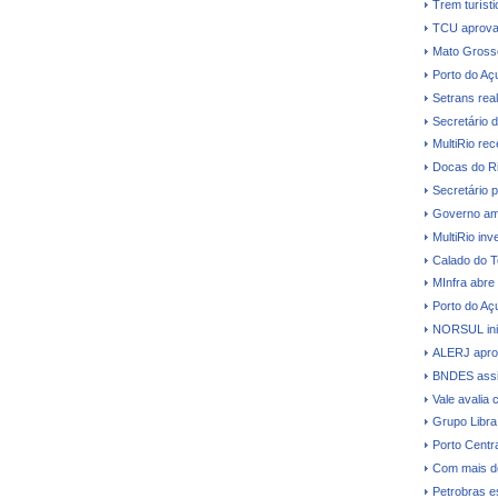
Trem turíst
TCU aprova
Mato Grosso 
Porto do Aç
Setrans real
Secretário 
MultiRio re
Docas do Ri
Secretário p
Governo amp
MultiRio in
Calado do T
MInfra abre
Porto do Açu
NORSUL inic
ALERJ aprova
BNDES assi
Vale avalia 
Grupo Libra
Porto Centr
Com mais d
Petrobras e