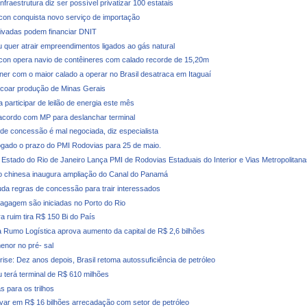
Infraestrutura diz ser possível privatizar 100 estatais
con conquista novo serviço de importação
ivadas podem financiar DNIT
u quer atrair empreendimentos ligados ao gás natural
con opera navio de contêineres com calado recorde de 15,20m
iner com o maior calado a operar no Brasil desatraca em Itaguaí
coar produção de Minas Gerais
 participar de leilão de energia este mês
cordo com MP para deslanchar terminal
e concessão é mal negociada, diz especialista
ogado o prazo do PMI Rodovias para 25 de maio.
Estado do Rio de Janeiro Lança PMI de Rodovias Estaduais do Interior e Vias Metropolitana
 chinesa inaugura ampliação do Canal do Panamá
a regras de concessão para trair interessados
agagem são iniciadas no Porto do Rio
ra ruim tira R$ 150 Bi do País
 Rumo Logística aprova aumento da capital de R$ 2,6 bilhões
enor no pré- sal
rise: Dez anos depois, Brasil retoma autossuficiência de petróleo
u terá terminal de R$ 610 milhões
s para os trilhos
evar em R$ 16 bilhões arrecadação com setor de petróleo