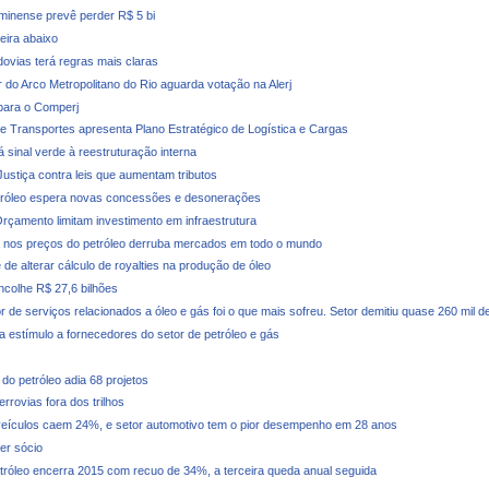
minense prevê perder R$ 5 bi
deira abaixo
dovias terá regras mais claras
r do Arco Metropolitano do Rio aguarda votação na Alerj
para o Comperj
de Transportes apresenta Plano Estratégico de Logística e Cargas
 sinal verde à reestruturação interna
 Justiça contra leis que aumentam tributos
tróleo espera novas concessões e desonerações
rçamento limitam investimento em infraestrutura
nos preços do petróleo derruba mercados em todo o mundo
de alterar cálculo de royalties na produção de óleo
ncolhe R$ 27,6 bilhões
r de serviços relacionados a óleo e gás foi o que mais sofreu. Setor demitiu quase 260 mil 
a estímulo a fornecedores do setor de petróleo e gás
do petróleo adia 68 projetos
rrovias fora dos trilhos
eículos caem 24%, e setor automotivo tem o pior desempenho em 28 anos
er sócio
tróleo encerra 2015 com recuo de 34%, a terceira queda anual seguida