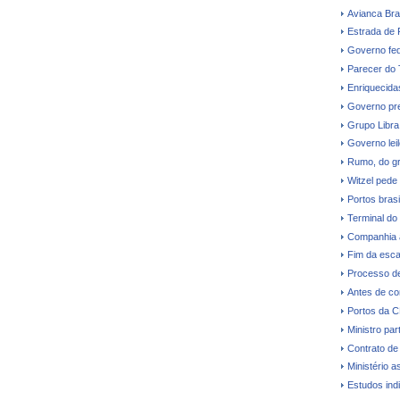
Avianca Bras
Estrada de 
Governo fede
Parecer do
Enriquecidas
Governo pre
Grupo Libra
Governo leil
Rumo, do gr
Witzel pede
Portos bras
Terminal do
Companhia a
Fim da esca
Processo de
Antes de co
Portos da 
Ministro par
Contrato de
Ministério a
Estudos ind