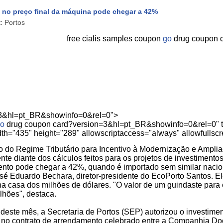
 no preço final da máquina pode chegar a 42%
:
Portos
free cialis samples coupon
go
drug coupon 
=3&hl=pt_BR&showinfo=0&rel=0">
o
drug coupon card?version=3&hl=pt_BR&showinfo=0&rel=0" t
dth="435" height="289" allowscriptaccess="always" allowfullsc
 do Regime Tributário para Incentivo à Modernização e Ampliaç
ente diante dos cálculos feitos para os projetos de investimento
nto pode chegar a 42%, quando é importado sem similar naciona
osé Eduardo Bechara, diretor-presidente do EcoPorto Santos. E
a casa dos milhões de dólares. "O valor de um guindaste para o
lhões", destaca.
 deste mês, a Secretaria de Portos (SEP) autorizou o investime
s no contrato de arrendamento celebrado entre a Companhia D