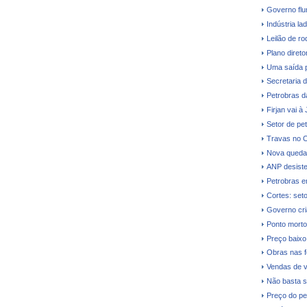
Governo flu
Indústria la
Leilão de ro
Plano direto
Uma saída 
Secretaria 
Petrobras dá
Firjan vai à
Setor de pe
Travas no O
Nova queda 
ANP desiste 
Petrobras e
Cortes: seto
Governo cri
Ponto morto
Preço baixo 
Obras nas fe
Vendas de v
Não basta s
Preço do pe