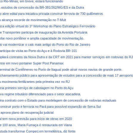
ico Rio-Minas, em breve, estará funcionando
 estudos de concessão da BR-381/262/MG/ES e da Dutra
abre edital para iniciativa privada construir ferrovia de 730 quilômetros
u alcança recorde de movimentação no T-Mult
iza edição virtual do 1º Workshop do Plano Estratégico Ferroviário
de Transportes participa de inauguração da Avenida Portuária
cebe novo portêiner e amplia capacidade de movimentação.
o vai modernizar o cais mais antigo do Porto do Rio de Janeiro
articipa de visita ao Porto do Açu e à Rodovia BR-101
liará contratos da Nova Dutra e da CRT em 2021 para manter serviços em rodovias do RJ
veste em novo portainer Super Post Panamax
erminal de Contêineres no Porto de Itaguaí pode atrair novos navios de grande porte.
 chamamento público para apresentação de estudos para a concessão de mais 17 aeroport
 movimenta fertilizantes pela primeira vez no RJ
ia primeiro serviço de cabotagem no Porto do Açu
 regime tributário diferenciado para o setor atacadista.
na contrato com o Estado para modelagem de concessão de rodovias estaduais
construir porto e ferrovia no Pará para possível expansão de Serra Sul
 aprova plano de recuperação judicial
al tem nova previsão para início de obras em 2020
e 100 anos, Maria Fumaça é restaurada em Viana
studa transformar Comperj em termelétrica, diz fonte