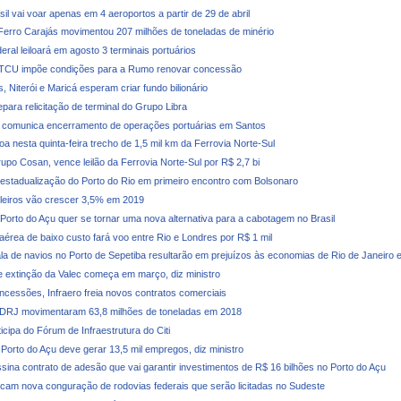
il vai voar apenas em 4 aeroportos a partir de 29 de abril
Ferro Carajás movimentou 207 milhões de toneladas de minério
ral leiloará em agosto 3 terminais portuários
 TCU impõe condições para a Rumo renovar concessão
, Niterói e Maricá esperam criar fundo bilionário
para relicitação de terminal do Grupo Libra
 comunica encerramento de operações portuárias em Santos
oa nesta quinta-feira trecho de 1,5 mil km da Ferrovia Norte-Sul
upo Cosan, vence leilão da Ferrovia Norte-Sul por R$ 2,7 bi
 estadualização do Porto do Rio em primeiro encontro com Bolsonaro
ileiros vão crescer 3,5% em 2019
 Porto do Açu quer se tornar uma nova alternativa para a cabotagem no Brasil
érea de baixo custo fará voo entre Rio e Londres por R$ 1 mil
la de navios no Porto de Sepetiba resultarão em prejuízos às economias de Rio de Janeiro 
 extinção da Valec começa em março, diz ministro
ncessões, Infraero freia novos contratos comerciais
CDRJ movimentaram 63,8 milhões de toneladas em 2018
ticipa do Fórum de Infraestrutura do Citi
 Porto do Açu deve gerar 13,5 mil empregos, diz ministro
ssina contrato de adesão que vai garantir investimentos de R$ 16 bilhões no Porto do Açu
icam nova conguração de rodovias federais que serão licitadas no Sudeste