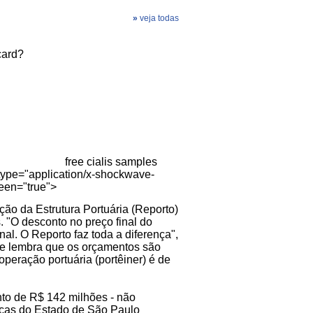
»
veja todas
card?
free cialis samples
ype="application/x-shockwave-
reen="true">
ão da Estrutura Portuária (Reporto)
s. "O desconto no preço final do
l. O Reporto faz toda a diferença",
le lembra que os orçamentos são
peração portuária (portêiner) é de
nto de R$ 142 milhões - não
ocas do Estado de São Paulo