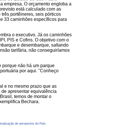
da empresa. O orçamento engloba a
revisto está calculado com as
rês portêineres, seis pórticos
de 33 caminhões específicos para
 lembra o executivo. Já os caminhões
I, PIS e Cofins. O objetivo com o
embarque e desembarque, saltando
nsão tarifária, não conseguiríamos
te porque não há um parque
portuária por aqui. "Conheço
al e no mesmo prazo que as
em de apresentar equivalência
Brasil, temos de montar o
exemplifica Bechara.
privatização de aeroportos do País