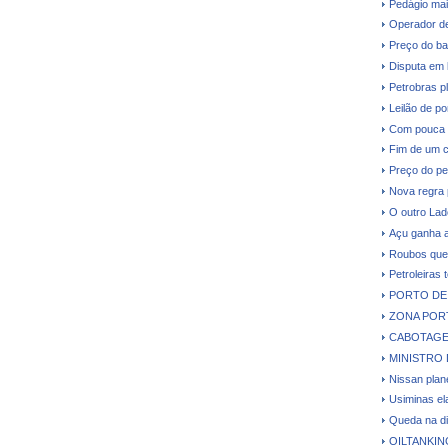
Pedágio mai
Operador de
Preço do ba
Disputa em 
Petrobras p
Leilão de p
Com pouca d
Fim de um c
Preço do pe
Nova regra 
O outro Lad
Açu ganha a
Roubos que 
Petroleiras 
PORTO DE 
ZONA PORT
CABOTAGE
MINISTRO 
Nissan plane
Usiminas el
Queda na di
OILTANKI