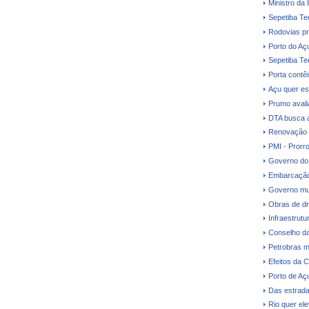
Ministro da 
Sepetiba Te
Rodovias pr
Porto do Aç
Sepetiba Te
Porta contê
Açu quer es
Prumo avalia
DTA busca a
Renovação d
PMI - Prorr
Governo do 
Embarcação
Governo mud
Obras de dr
Infraestrutu
Conselho da
Petrobras m
Efeitos da C
Porto de Aç
Das estrada
Rio quer el