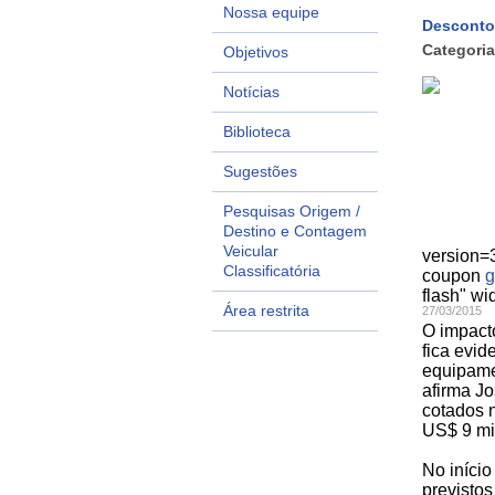
Nossa equipe
Desconto
Categoria
Objetivos
Notícias
Biblioteca
Sugestões
Pesquisas Origem /
Destino e Contagem
Veicular
version
Classificatória
coupon
g
flash" wi
Área restrita
27/03/2015
O impacto
fica evid
equipame
afirma J
cotados n
US$ 9 mi
No início
previsto