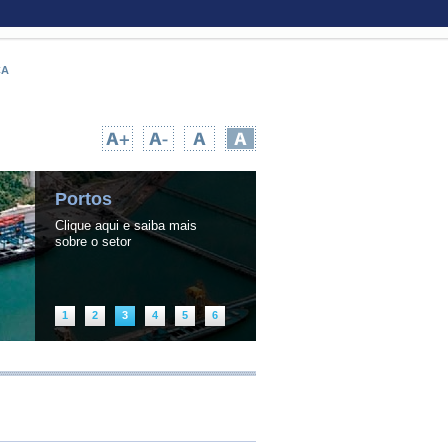
CA
UPA TEMPO NA WEB
|
INFORMAÇÃO PÚBLICA
Portos
Clique aqui e saiba mais
sobre o setor
1
2
3
4
5
6