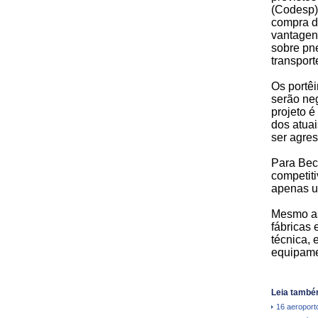
(Codesp)
compra d
vantagens
sobre pn
transport
Os portêi
serão ne
projeto 
dos atua
ser agres
Para Bec
competit
apenas u
Mesmo as
fábricas 
técnica, 
equipamen
Leia també
16 aeroporto