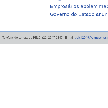
Empresários apoiam map
Governo do Estado anunci
Telefone de contato do PELC: (21) 2547-1397 - E-mail:
pelcrj2045@transportes.r