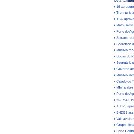
Leia també
16 aeroporto
Trem turíst
TCU aprova
Mato Grosso 
Porto do Aç
Setrans real
Secretário 
MultiRio re
Docas do Ri
Secretário p
Governo amp
MultiRio in
Calado do T
MInfra abre
Porto do Açu
NORSUL inic
ALERJ aprova
BNDES assi
Vale avalia 
Grupo Libra
Porto Centr