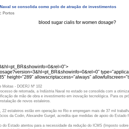
 Naval se consolida como polo de atração de investimentos
:
Portos
blood sugar
cialis for women dosage
?
=3&hl=pt_BR&showinfo=0&rel=0">
osage
?version=3&hl=pt_BR&showinfo=0&rel=0" type="applicat
35" height="289" allowscriptaccess="always" allowfullscreen="
le Moitas - DOERJ Nº 102
ocesso de retomada, a Indústria Naval no estado se consolida com a otimiza
alificação de mão de obra e investimento em inovação tecnológica. Para os 
instalação de novos estaleiros.
 22 estaleiros estão em operação no Rio e empregam mais de 37 mil trabalhado
cios da Codin, Alexandre Gurgel, acredita que medidas de apoio do Estado 
o do Estado atentou para a necessidade da redução do ICMS (Imposto sobre 