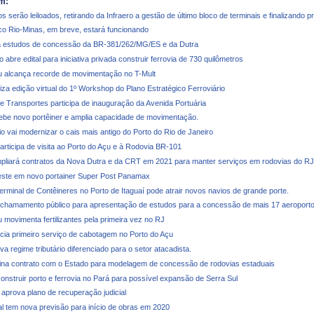
m:
s serão leiloados, retirando da Infraero a gestão de último bloco de terminais e finalizando 
ico Rio-Minas, em breve, estará funcionando
 estudos de concessão da BR-381/262/MG/ES e da Dutra
abre edital para iniciativa privada construir ferrovia de 730 quilômetros
u alcança recorde de movimentação no T-Mult
iza edição virtual do 1º Workshop do Plano Estratégico Ferroviário
de Transportes participa de inauguração da Avenida Portuária
cebe novo portêiner e amplia capacidade de movimentação.
o vai modernizar o cais mais antigo do Porto do Rio de Janeiro
articipa de visita ao Porto do Açu e à Rodovia BR-101
liará contratos da Nova Dutra e da CRT em 2021 para manter serviços em rodovias do RJ
veste em novo portainer Super Post Panamax
erminal de Contêineres no Porto de Itaguaí pode atrair novos navios de grande porte.
 chamamento público para apresentação de estudos para a concessão de mais 17 aeroport
 movimenta fertilizantes pela primeira vez no RJ
ia primeiro serviço de cabotagem no Porto do Açu
 regime tributário diferenciado para o setor atacadista.
na contrato com o Estado para modelagem de concessão de rodovias estaduais
construir porto e ferrovia no Pará para possível expansão de Serra Sul
 aprova plano de recuperação judicial
al tem nova previsão para início de obras em 2020