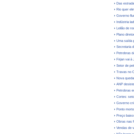
Das estrada
Rio quer el
Governo flu
Indústria la
Leilão de ro
Plano direto
Uma saída 
Secretaria 
Petrobras dá
Firjan vai à
Setor de pe
Travas no O
Nova queda 
ANP desiste 
Petrobras e
Cortes: seto
Governo cri
Ponto morto
Preço baixo 
Obras nas fe
Vendas de v
Não basta s