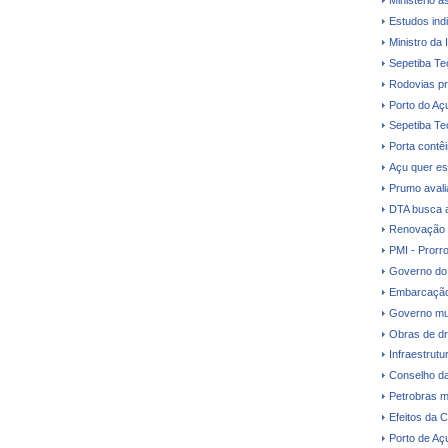
Ministério a
Estudos ind
Ministro da 
Sepetiba Te
Rodovias pr
Porto do Aç
Sepetiba Te
Porta contê
Açu quer es
Prumo avalia
DTA busca a
Renovação d
PMI - Prorr
Governo do 
Embarcação
Governo mud
Obras de dr
Infraestrutu
Conselho da
Petrobras m
Efeitos da C
Porto de Aç