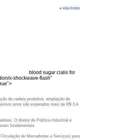
»
veja todas
blood sugar
cialis for
ion/x-shockwave-flash"
true">
ção da cadeia produtiva, ampliação da
próximos anos são esperados mais de R$ 3,4
res. O diretor de Política Industrial e
foram fundamentais.
Circulação de Mercadorias e Serviços) para