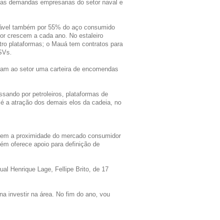
 das demandas empresarias do setor naval e
nsável também por 55% do aço consumido
or crescem a cada ano. No estaleiro
ro plataformas; o Mauá tem contratos para
SVs.
ram ao setor uma carteira de encomendas
ando por petroleiros, plataformas de
 é a atração dos demais elos da cadeia, no
gem a proximidade do mercado consumidor
ém oferece apoio para definição de
l Henrique Lage, Fellipe Brito, de 17
a investir na área. No fim do ano, vou