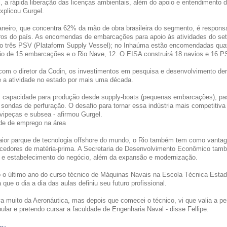
l, a rápida liberação das licenças ambientais, além do apoio e entendimento
explicou Gurgel.
aneiro, que concentra 62% da mão de obra brasileira do segmento, é respo
iros do país. As encomendas de embarcações para apoio às atividades do set
ão três PSV (Plataform Supply Vessel); no Inhaúma estão encomendadas quat
ão de 15 embarcações e o Rio Nave, 12. O EISA construirá 18 navios e 16 P
com o diretor da Codin, os investimentos em pesquisa e desenvolvimento de
e a atividade no estado por mais uma década.
m capacidade para produção desde supply-boats (pequenas embarcações), pass
sondas de perfuração. O desafio para tornar essa indústria mais competitiva
vipeças e subsea - afirmou Gurgel.
de de emprego na área
ior parque de tecnologia offshore do mundo, o Rio também tem como vanta
ecedores de matéria-prima. A Secretaria de Desenvolvimento Econômico tamb
o e estabelecimento do negócio, além da expansão e modernização.
 o último ano do curso técnico de Máquinas Navais na Escola Técnica Estadua
 que o dia a dia das aulas definiu seu futuro profissional.
a muito da Aeronáutica, mas depois que comecei o técnico, vi que valia a pen
bular e pretendo cursar a faculdade de Engenharia Naval - disse Fellipe.