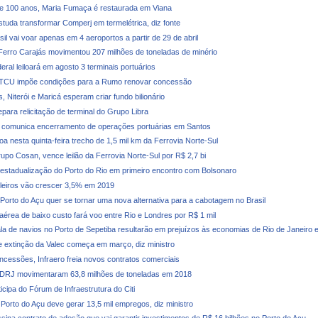
e 100 anos, Maria Fumaça é restaurada em Viana
studa transformar Comperj em termelétrica, diz fonte
il vai voar apenas em 4 aeroportos a partir de 29 de abril
Ferro Carajás movimentou 207 milhões de toneladas de minério
ral leiloará em agosto 3 terminais portuários
 TCU impõe condições para a Rumo renovar concessão
, Niterói e Maricá esperam criar fundo bilionário
para relicitação de terminal do Grupo Libra
 comunica encerramento de operações portuárias em Santos
oa nesta quinta-feira trecho de 1,5 mil km da Ferrovia Norte-Sul
upo Cosan, vence leilão da Ferrovia Norte-Sul por R$ 2,7 bi
 estadualização do Porto do Rio em primeiro encontro com Bolsonaro
ileiros vão crescer 3,5% em 2019
 Porto do Açu quer se tornar uma nova alternativa para a cabotagem no Brasil
érea de baixo custo fará voo entre Rio e Londres por R$ 1 mil
la de navios no Porto de Sepetiba resultarão em prejuízos às economias de Rio de Janeiro 
 extinção da Valec começa em março, diz ministro
ncessões, Infraero freia novos contratos comerciais
CDRJ movimentaram 63,8 milhões de toneladas em 2018
ticipa do Fórum de Infraestrutura do Citi
 Porto do Açu deve gerar 13,5 mil empregos, diz ministro