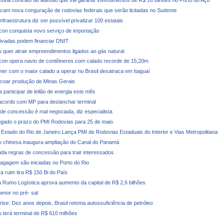
ssina contrato de adesão que vai garantir investimentos de R$ 16 bilhões no Porto do Açu
icam nova conguração de rodovias federais que serão licitadas no Sudeste
Infraestrutura diz ser possível privatizar 100 estatais
con conquista novo serviço de importação
ivadas podem financiar DNIT
u quer atrair empreendimentos ligados ao gás natural
con opera navio de contêineres com calado recorde de 15,20m
iner com o maior calado a operar no Brasil desatraca em Itaguaí
coar produção de Minas Gerais
 participar de leilão de energia este mês
cordo com MP para deslanchar terminal
e concessão é mal negociada, diz especialista
ogado o prazo do PMI Rodovias para 25 de maio.
Estado do Rio de Janeiro Lança PMI de Rodovias Estaduais do Interior e Vias Metropolitana
 chinesa inaugura ampliação do Canal do Panamá
a regras de concessão para trair interessados
agagem são iniciadas no Porto do Rio
ra ruim tira R$ 150 Bi do País
 Rumo Logística aprova aumento da capital de R$ 2,6 bilhões
enor no pré- sal
rise: Dez anos depois, Brasil retoma autossuficiência de petróleo
u terá terminal de R$ 610 milhões