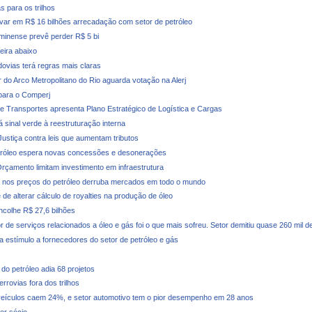
s para os trilhos
evar em R$ 16 bilhões arrecadação com setor de petróleo
minense prevê perder R$ 5 bi
deira abaixo
dovias terá regras mais claras
r do Arco Metropolitano do Rio aguarda votação na Alerj
para o Comperj
de Transportes apresenta Plano Estratégico de Logística e Cargas
 sinal verde à reestruturação interna
 Justiça contra leis que aumentam tributos
tróleo espera novas concessões e desonerações
rçamento limitam investimento em infraestrutura
nos preços do petróleo derruba mercados em todo o mundo
de alterar cálculo de royalties na produção de óleo
ncolhe R$ 27,6 bilhões
r de serviços relacionados a óleo e gás foi o que mais sofreu. Setor demitiu quase 260 mil 
a estímulo a fornecedores do setor de petróleo e gás
do petróleo adia 68 projetos
rrovias fora dos trilhos
eículos caem 24%, e setor automotivo tem o pior desempenho em 28 anos
er sócio