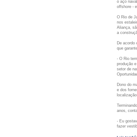
o aço nava
offshore - 
O Rio de J
nos estale
Aliança, s
a construç
De acordo 
que garant
- O Rio te
produção e 
setor de na
Oportunida
Dono do ma
e dos forn
localizaçã
Terminando
anos, conta
- Eu gostav
fazer vesti