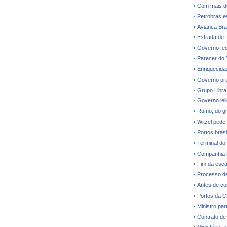
Com mais d
Petrobras e
Avianca Bras
Estrada de 
Governo fede
Parecer do
Enriquecidas
Governo pre
Grupo Libra
Governo leil
Rumo, do gr
Witzel pede
Portos bras
Terminal do
Companhia a
Fim da esca
Processo de
Antes de co
Portos da 
Ministro par
Contrato de