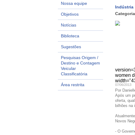
Nossa equipe
Indústria
Categoria
Objetivos
Notícias
Biblioteca
Sugestões
Pesquisas Origem /
Destino e Contagem
Veicular
version
Classificatória
women d
width="4
Área restrita
07/06/2013
Por Daniel
Após um pr
oferta, qu
bilhões na 
Atualmente,
Novos Negó
- O Govern