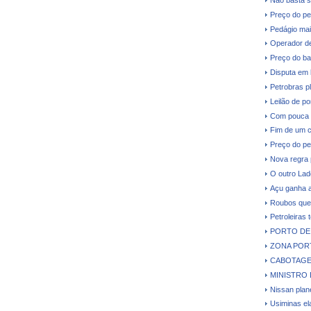
Preço do pe
Pedágio mai
Operador de
Preço do ba
Disputa em 
Petrobras p
Leilão de p
Com pouca d
Fim de um c
Preço do pe
Nova regra 
O outro Lad
Açu ganha a
Roubos que 
Petroleiras 
PORTO DE 
ZONA PORT
CABOTAGE
MINISTRO 
Nissan plane
Usiminas el