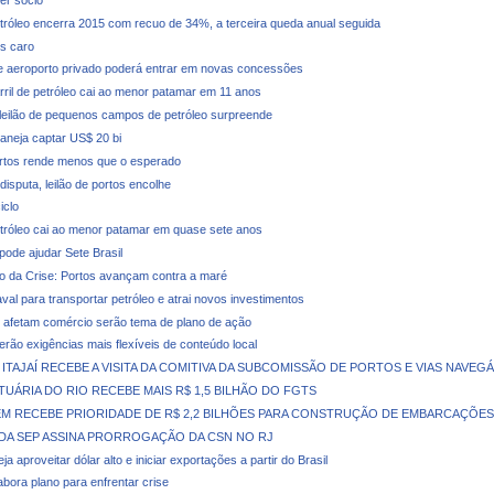
tróleo encerra 2015 com recuo de 34%, a terceira queda anual seguida
s caro
 aeroporto privado poderá entrar em novas concessões
rril de petróleo cai ao menor patamar em 11 anos
leilão de pequenos campos de petróleo surpreende
laneja captar US$ 20 bi
ortos rende menos que o esperado
isputa, leilão de portos encolhe
iclo
tróleo cai ao menor patamar em quase sete anos
pode ajudar Sete Brasil
o da Crise: Portos avançam contra a maré
val para transportar petróleo e atrai novos investimentos
afetam comércio serão tema de plano de ação
terão exigências mais flexíveis de conteúdo local
ITAJAÍ RECEBE A VISITA DA COMITIVA DA SUBCOMISSÃO DE PORTOS E VIAS NAVEGÁ
UÁRIA DO RIO RECEBE MAIS R$ 1,5 BILHÃO DO FGTS
M RECEBE PRIORIDADE DE R$ 2,2 BILHÕES PARA CONSTRUÇÃO DE EMBARCAÇÕES
DA SEP ASSINA PRORROGAÇÃO DA CSN NO RJ
ja aproveitar dólar alto e iniciar exportações a partir do Brasil
abora plano para enfrentar crise