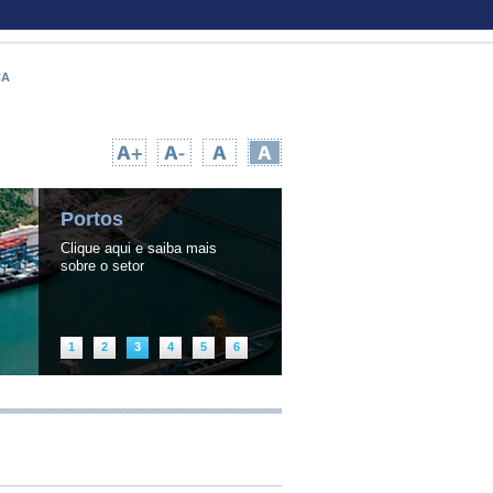
CA
UPA TEMPO NA WEB
|
INFORMAÇÃO PÚBLICA
Portos
Clique aqui e saiba mais
sobre o setor
1
2
3
4
5
6