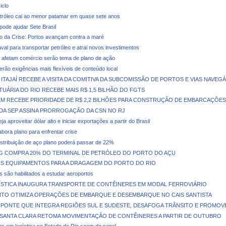
iclo
tróleo cai ao menor patamar em quase sete anos
pode ajudar Sete Brasil
o da Crise: Portos avançam contra a maré
val para transportar petróleo e atrai novos investimentos
afetam comércio serão tema de plano de ação
terão exigências mais flexíveis de conteúdo local
ITAJAÍ RECEBE A VISITA DA COMITIVA DA SUBCOMISSÃO DE PORTOS E VIAS NAVEGÁ
UÁRIA DO RIO RECEBE MAIS R$ 1,5 BILHÃO DO FGTS
M RECEBE PRIORIDADE DE R$ 2,2 BILHÕES PARA CONSTRUÇÃO DE EMBARCAÇÕES
DA SEP ASSINA PRORROGAÇÃO DA CSN NO RJ
ja aproveitar dólar alto e iniciar exportações a partir do Brasil
abora plano para enfrentar crise
stribuição de aço plano poderá passar de 22%
NG COMPRA 20% DO TERMINAL DE PETRÓLEO DO PORTO DO AÇU
S EQUIPAMENTOS PARA A DRAGAGEM DO PORTO DO RIO
 são habilitados a estudar aeroportos
GÍSTICA INAUGURA TRANSPORTE DE CONTÊINERES EM MODAL FERROVIÁRIO
TO OTIMIZA OPERAÇÕES DE EMBARQUE E DESEMBARQUE NO CAIS SANTISTA
 PONTE QUE INTEGRA REGIÕES SUL E SUDESTE, DESAFOGA TRÂNSITO E PROMOV
 SANTA CLARA RETOMA MOVIMENTAÇÃO DE CONTÊINERES A PARTIR DE OUTUBRO