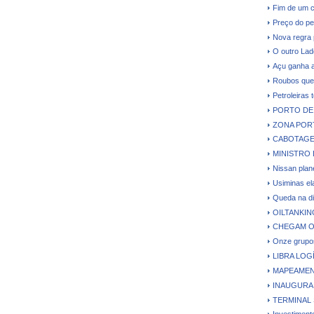
Fim de um c
Preço do pe
Nova regra 
O outro Lad
Açu ganha a
Roubos que 
Petroleiras 
PORTO DE 
ZONA PORT
CABOTAGE
MINISTRO 
Nissan plane
Usiminas el
Queda na di
OILTANKI
CHEGAM O
Onze grupos
LIBRA LO
MAPEAMEN
INAUGURA
TERMINAL