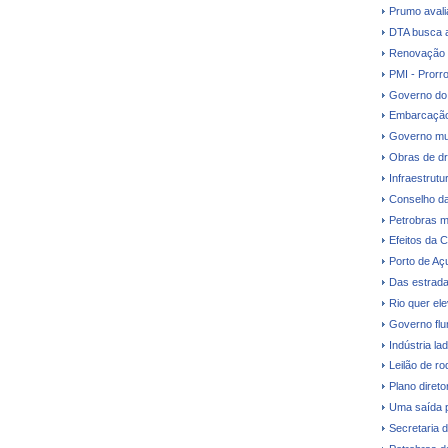
Prumo avalia
DTA busca a
Renovação d
PMI - Prorr
Governo do 
Embarcação
Governo mud
Obras de dr
Infraestrutu
Conselho da
Petrobras m
Efeitos da C
Porto de Aç
Das estrada
Rio quer el
Governo flu
Indústria la
Leilão de ro
Plano direto
Uma saída 
Secretaria 