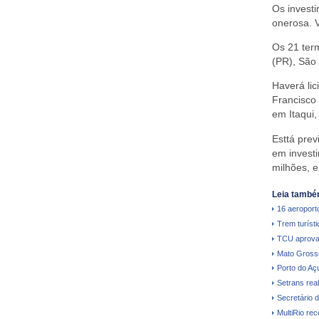
Os investi
onerosa. 
Os 21 term
(PR), São
Haverá li
Francisco 
em Itaqui,
Esttá prev
em investi
milhões, 
Leia també
16 aeroporto
Trem turíst
TCU aprova
Mato Grosso 
Porto do Aç
Setrans real
Secretário 
MultiRio re