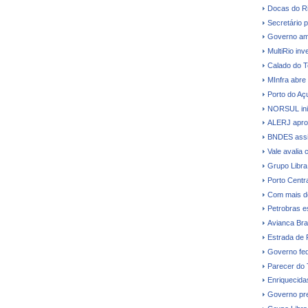
Docas do Ri
Secretário p
Governo amp
MultiRio in
Calado do T
MInfra abre
Porto do Açu
NORSUL inic
ALERJ aprova
BNDES assi
Vale avalia 
Grupo Libra
Porto Centr
Com mais d
Petrobras e
Avianca Bras
Estrada de 
Governo fede
Parecer do
Enriquecidas
Governo pre