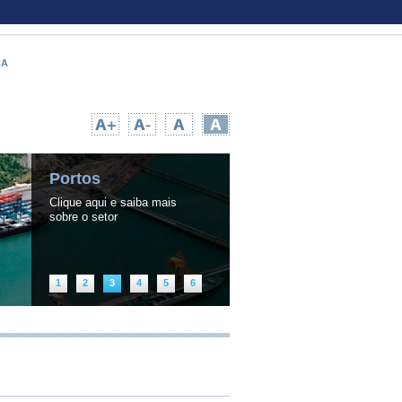
CA
UPA TEMPO NA WEB
|
INFORMAÇÃO PÚBLICA
Portos
Clique aqui e saiba mais
sobre o setor
1
2
3
4
5
6