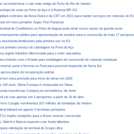
o vai modernizar o cais mais antigo do Porto do Rio de Janeiro
articipa de visita ao Porto do Açu e à Rodovia BR-101
liará contratos da Nova Dutra e da CRT em 2021 para manter serviços em rodovias do RJ
veste em novo portainer Super Post Panamax
erminal de Contêineres no Porto de Itaguaí pode atrair novos navios de grande porte.
 chamamento público para apresentação de estudos para a concessão de mais 17 aeroport
 movimenta fertilizantes pela primeira vez no RJ
ia primeiro serviço de cabotagem no Porto do Açu
 regime tributário diferenciado para o setor atacadista.
na contrato com o Estado para modelagem de concessão de rodovias estaduais
construir porto e ferrovia no Pará para possível expansão de Serra Sul
 aprova plano de recuperação judicial
al tem nova previsão para início de obras em 2020
e 100 anos, Maria Fumaça é restaurada em Viana
studa transformar Comperj em termelétrica, diz fonte
il vai voar apenas em 4 aeroportos a partir de 29 de abril
Ferro Carajás movimentou 207 milhões de toneladas de minério
ral leiloará em agosto 3 terminais portuários
 TCU impõe condições para a Rumo renovar concessão
, Niterói e Maricá esperam criar fundo bilionário
para relicitação de terminal do Grupo Libra