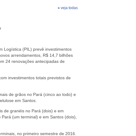
»
veja todas
or
 Logística (PIL) prevê investimentos
 novos arrendamentos, R$ 14,7 bilhões
com 24 renovações antecipadas de
com investimentos totais previstos de
inais de grãos no Pará (cinco ao todo) e
celulose em Santos.
is de granéis no Pará (dois) e em
 Pará (um terminal) e em Santos (dois),
terminais, no primeiro semestre de 2016.