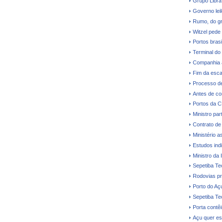
Grupo Libra
Governo leil
Rumo, do gr
Witzel pede
Portos bras
Terminal do
Companhia a
Fim da esca
Processo de
Antes de co
Portos da 
Ministro par
Contrato de
Ministério a
Estudos ind
Ministro da 
Sepetiba Te
Rodovias pr
Porto do Aç
Sepetiba Te
Porta contê
Açu quer es