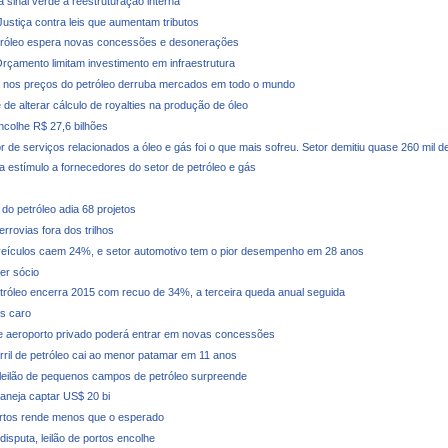
 sinal verde à reestruturação interna
 Justiça contra leis que aumentam tributos
tróleo espera novas concessões e desonerações
rçamento limitam investimento em infraestrutura
nos preços do petróleo derruba mercados em todo o mundo
de alterar cálculo de royalties na produção de óleo
ncolhe R$ 27,6 bilhões
r de serviços relacionados a óleo e gás foi o que mais sofreu. Setor demitiu quase 260 mil 
a estímulo a fornecedores do setor de petróleo e gás
do petróleo adia 68 projetos
rrovias fora dos trilhos
eículos caem 24%, e setor automotivo tem o pior desempenho em 28 anos
er sócio
tróleo encerra 2015 com recuo de 34%, a terceira queda anual seguida
s caro
 aeroporto privado poderá entrar em novas concessões
rril de petróleo cai ao menor patamar em 11 anos
leilão de pequenos campos de petróleo surpreende
laneja captar US$ 20 bi
ortos rende menos que o esperado
isputa, leilão de portos encolhe