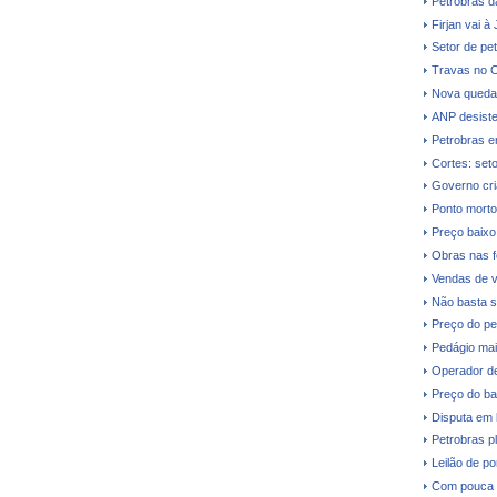
Petrobras dá
Firjan vai à
Setor de pe
Travas no O
Nova queda 
ANP desiste 
Petrobras e
Cortes: seto
Governo cri
Ponto morto
Preço baixo 
Obras nas fe
Vendas de v
Não basta s
Preço do pe
Pedágio mai
Operador de
Preço do ba
Disputa em 
Petrobras p
Leilão de p
Com pouca d