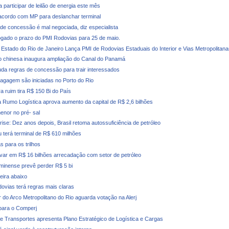
 participar de leilão de energia este mês
cordo com MP para deslanchar terminal
e concessão é mal negociada, diz especialista
ogado o prazo do PMI Rodovias para 25 de maio.
Estado do Rio de Janeiro Lança PMI de Rodovias Estaduais do Interior e Vias Metropolitana
 chinesa inaugura ampliação do Canal do Panamá
a regras de concessão para trair interessados
agagem são iniciadas no Porto do Rio
ra ruim tira R$ 150 Bi do País
 Rumo Logística aprova aumento da capital de R$ 2,6 bilhões
enor no pré- sal
rise: Dez anos depois, Brasil retoma autossuficiência de petróleo
u terá terminal de R$ 610 milhões
s para os trilhos
evar em R$ 16 bilhões arrecadação com setor de petróleo
minense prevê perder R$ 5 bi
deira abaixo
dovias terá regras mais claras
r do Arco Metropolitano do Rio aguarda votação na Alerj
para o Comperj
de Transportes apresenta Plano Estratégico de Logística e Cargas