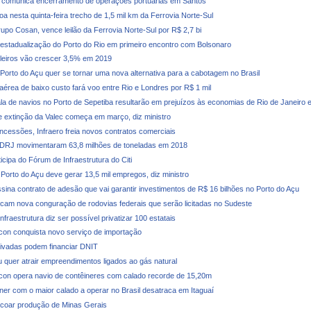
 comunica encerramento de operações portuárias em Santos
oa nesta quinta-feira trecho de 1,5 mil km da Ferrovia Norte-Sul
upo Cosan, vence leilão da Ferrovia Norte-Sul por R$ 2,7 bi
 estadualização do Porto do Rio em primeiro encontro com Bolsonaro
ileiros vão crescer 3,5% em 2019
 Porto do Açu quer se tornar uma nova alternativa para a cabotagem no Brasil
érea de baixo custo fará voo entre Rio e Londres por R$ 1 mil
la de navios no Porto de Sepetiba resultarão em prejuízos às economias de Rio de Janeiro 
 extinção da Valec começa em março, diz ministro
ncessões, Infraero freia novos contratos comerciais
CDRJ movimentaram 63,8 milhões de toneladas em 2018
ticipa do Fórum de Infraestrutura do Citi
 Porto do Açu deve gerar 13,5 mil empregos, diz ministro
ssina contrato de adesão que vai garantir investimentos de R$ 16 bilhões no Porto do Açu
icam nova conguração de rodovias federais que serão licitadas no Sudeste
Infraestrutura diz ser possível privatizar 100 estatais
con conquista novo serviço de importação
ivadas podem financiar DNIT
u quer atrair empreendimentos ligados ao gás natural
con opera navio de contêineres com calado recorde de 15,20m
iner com o maior calado a operar no Brasil desatraca em Itaguaí
coar produção de Minas Gerais