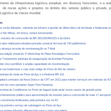
mento da infraestrutura logística estadual, em diversos horizontes, e a a
o de novas ações e projetos no âmbito dos setores público e privado, 
Logística de classe mundial.
m:
s serão leiloados, retirando da Infraero a gestão de último bloco de terminais e finalizando 
ico Rio-Minas, em breve, estará funcionando
 estudos de concessão da BR-381/262/MG/ES e da Dutra
abre edital para iniciativa privada construir ferrovia de 730 quilômetros
u alcança recorde de movimentação no T-Mult
iza edição virtual do 1º Workshop do Plano Estratégico Ferroviário
de Transportes participa de inauguração da Avenida Portuária
cebe novo portêiner e amplia capacidade de movimentação.
o vai modernizar o cais mais antigo do Porto do Rio de Janeiro
articipa de visita ao Porto do Açu e à Rodovia BR-101
liará contratos da Nova Dutra e da CRT em 2021 para manter serviços em rodovias do RJ
veste em novo portainer Super Post Panamax
erminal de Contêineres no Porto de Itaguaí pode atrair novos navios de grande porte.
 chamamento público para apresentação de estudos para a concessão de mais 17 aeroport
 movimenta fertilizantes pela primeira vez no RJ
ia primeiro serviço de cabotagem no Porto do Açu
 regime tributário diferenciado para o setor atacadista.