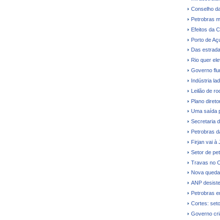
Conselho da
Petrobras m
Efeitos da C
Porto de Aç
Das estrada
Rio quer el
Governo flu
Indústria la
Leilão de ro
Plano direto
Uma saída 
Secretaria 
Petrobras dá
Firjan vai à
Setor de pe
Travas no O
Nova queda 
ANP desiste 
Petrobras e
Cortes: seto
Governo cri