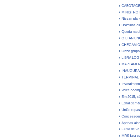
CABOTAGE
MINISTRO 
Nissan plane
Usiminas el
Queda na di
OILTANKI
CHEGAM O
Onze grupos
LIBRA LO
MAPEAMEN
INAUGURA
TERMINAL
Investiment
Valec acomp
Em 2015, só 
Edital da "
União repas
Concessões 
Apenas alco
Fluxo de ve
MRS fará tr