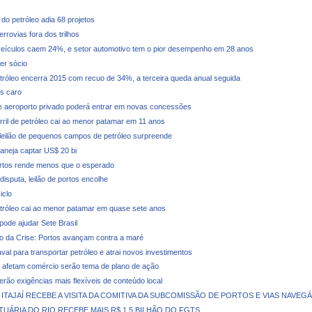
do petróleo adia 68 projetos
rrovias fora dos trilhos
eículos caem 24%, e setor automotivo tem o pior desempenho em 28 anos
er sócio
tróleo encerra 2015 com recuo de 34%, a terceira queda anual seguida
s caro
 aeroporto privado poderá entrar em novas concessões
rril de petróleo cai ao menor patamar em 11 anos
leilão de pequenos campos de petróleo surpreende
laneja captar US$ 20 bi
ortos rende menos que o esperado
isputa, leilão de portos encolhe
iclo
tróleo cai ao menor patamar em quase sete anos
pode ajudar Sete Brasil
o da Crise: Portos avançam contra a maré
val para transportar petróleo e atrai novos investimentos
afetam comércio serão tema de plano de ação
terão exigências mais flexíveis de conteúdo local
ITAJAÍ RECEBE A VISITA DA COMITIVA DA SUBCOMISSÃO DE PORTOS E VIAS NAVEGÁ
UÁRIA DO RIO RECEBE MAIS R$ 1,5 BILHÃO DO FGTS