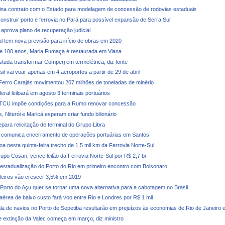
na contrato com o Estado para modelagem de concessão de rodovias estaduais
construir porto e ferrovia no Pará para possível expansão de Serra Sul
 aprova plano de recuperação judicial
al tem nova previsão para início de obras em 2020
e 100 anos, Maria Fumaça é restaurada em Viana
studa transformar Comperj em termelétrica, diz fonte
il vai voar apenas em 4 aeroportos a partir de 29 de abril
Ferro Carajás movimentou 207 milhões de toneladas de minério
ral leiloará em agosto 3 terminais portuários
 TCU impõe condições para a Rumo renovar concessão
, Niterói e Maricá esperam criar fundo bilionário
para relicitação de terminal do Grupo Libra
 comunica encerramento de operações portuárias em Santos
oa nesta quinta-feira trecho de 1,5 mil km da Ferrovia Norte-Sul
upo Cosan, vence leilão da Ferrovia Norte-Sul por R$ 2,7 bi
 estadualização do Porto do Rio em primeiro encontro com Bolsonaro
ileiros vão crescer 3,5% em 2019
 Porto do Açu quer se tornar uma nova alternativa para a cabotagem no Brasil
érea de baixo custo fará voo entre Rio e Londres por R$ 1 mil
la de navios no Porto de Sepetiba resultarão em prejuízos às economias de Rio de Janeiro 
 extinção da Valec começa em março, diz ministro