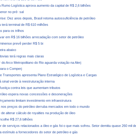
 Rumo Logística aprova aumento da capital de R$ 2,6 bilhões
enor no pré- sal
rise: Dez anos depois, Brasil retoma autossuficiência de petróleo
u terá terminal de R$ 610 milhões
s para os trilhos
evar em R$ 16 bilhões arrecadação com setor de petróleo
minense prevê perder R$ 5 bi
deira abaixo
dovias terá regras mais claras
r do Arco Metropolitano do Rio aguarda votação na Alerj
para o Comperj
de Transportes apresenta Plano Estratégico de Logística e Cargas
 sinal verde à reestruturação interna
 Justiça contra leis que aumentam tributos
tróleo espera novas concessões e desonerações
rçamento limitam investimento em infraestrutura
nos preços do petróleo derruba mercados em todo o mundo
de alterar cálculo de royalties na produção de óleo
ncolhe R$ 27,6 bilhões
r de serviços relacionados a óleo e gás foi o que mais sofreu. Setor demitiu quase 260 mil 
a estímulo a fornecedores do setor de petróleo e gás