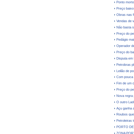
Ponto morto
Preço baixo 
Obras nas fe
Vendas de v
Não basta s
Preço do pe
Pedágio mai
Operador de
Preço do ba
Disputa em 
Petrobras p
Leilão de p
Com pouca d
Fim de um c
Preço do pe
Nova regra 
O outro Lad
Açu ganha a
Roubos que 
Petroleiras 
PORTO DE 
ZONA PORT