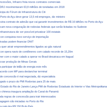
ncessões, Infraero freia novos contratos comerciais
CDRJ movimentaram 63,8 milhões de toneladas em 2018
ticipa do Fórum de Infraestrutura do Citi
 Porto do Açu deve gerar 13,5 mil empregos, diz ministro
ssina contrato de adesão que vai garantir investimentos de R$ 16 bilhões no Porto do Açu
icam nova conguração de rodovias federais que serão licitadas no Sudeste
Infraestrutura diz ser possível privatizar 100 estatais
con conquista novo serviço de importação
ivadas podem financiar DNIT
u quer atrair empreendimentos ligados ao gás natural
con opera navio de contêineres com calado recorde de 15,20m
iner com o maior calado a operar no Brasil desatraca em Itaguaí
coar produção de Minas Gerais
 participar de leilão de energia este mês
cordo com MP para deslanchar terminal
e concessão é mal negociada, diz especialista
ogado o prazo do PMI Rodovias para 25 de maio.
Estado do Rio de Janeiro Lança PMI de Rodovias Estaduais do Interior e Vias Metropolitana
 chinesa inaugura ampliação do Canal do Panamá
a regras de concessão para trair interessados
agagem são iniciadas no Porto do Rio
ra ruim tira R$ 150 Bi do País