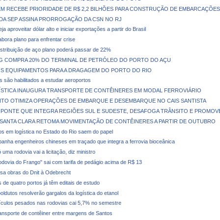
M RECEBE PRIORIDADE DE R$ 2,2 BILHÕES PARA CONSTRUÇÃO DE EMBARCAÇÕES
DA SEP ASSINA PRORROGAÇÃO DA CSN NO RJ
ja aproveitar dólar alto e iniciar exportações a partir do Brasil
abora plano para enfrentar crise
stribuição de aço plano poderá passar de 22%
NG COMPRA 20% DO TERMINAL DE PETRÓLEO DO PORTO DO AÇU
S EQUIPAMENTOS PARA A DRAGAGEM DO PORTO DO RIO
 são habilitados a estudar aeroportos
GÍSTICA INAUGURA TRANSPORTE DE CONTÊINERES EM MODAL FERROVIÁRIO
TO OTIMIZA OPERAÇÕES DE EMBARQUE E DESEMBARQUE NO CAIS SANTISTA
 PONTE QUE INTEGRA REGIÕES SUL E SUDESTE, DESAFOGA TRÂNSITO E PROMOV
 SANTA CLARA RETOMA MOVIMENTAÇÃO DE CONTÊINERES A PARTIR DE OUTUBRO
os em logística no Estado do Rio saem do papel
anha engenheiros chineses em traçado que integra a ferrovia bioceânica
uma rodovia vai a licitação, diz ministro
Rodovia do Frango" sai com tarifa de pedágio acima de R$ 13
sa obras do Dnit à Odebrecht
de quatro portos já têm editais de estudo
oldutos resolverão gargalos da logística do etanol
ículos pesados nas rodovias cai 5,7% no semestre
ansporte de contêiner entre margens de Santos