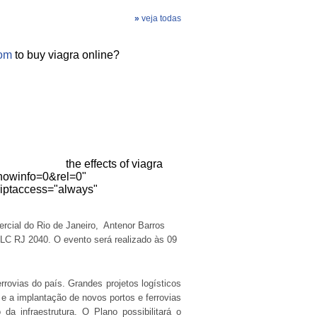
»
veja todas
com
to buy viagra online
?
the effects of viagra
owinfo=0&rel=0"
riptaccess="always"
cial do Rio de Janeiro,
Antenor Barros
PELC RJ 2040.
O evento será realizado às 09
rrovias do país. Grandes projetos logísticos
e a implantação de novos portos e ferrovias
a infraestrutura. O Plano possibilitará o