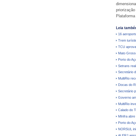
dimensiona
priorizaçã
Plataforma 
Leia també
16 aeroporto
Trem turíst
TCU aprova
Mato Grosso 
Porto do Aç
Setrans real
Secretário 
MultiRio re
Docas do Ri
Secretário p
Governo amp
MultiRio in
Calado do T
MInfra abre
Porto do Açu
NORSUL inic
ALERJ aprova