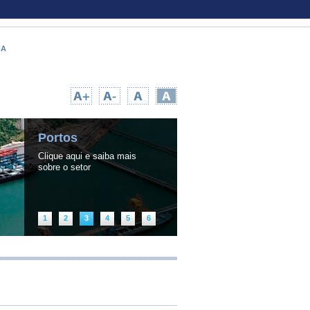
CA
UPA TEMPO NA WEB
|
INFORMAÇÃO PÚBLICA
Portos
Clique aqui e saiba mais
sobre o setor
1
2
3
4
5
6