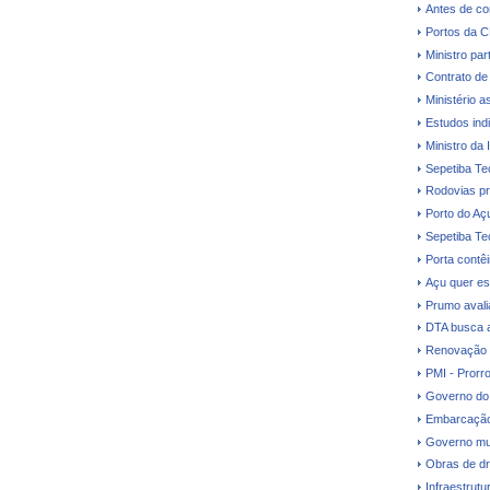
Antes de co
Portos da 
Ministro par
Contrato de
Ministério a
Estudos ind
Ministro da 
Sepetiba Te
Rodovias pr
Porto do Aç
Sepetiba Te
Porta contê
Açu quer es
Prumo avalia
DTA busca a
Renovação d
PMI - Prorr
Governo do 
Embarcação
Governo mud
Obras de dr
Infraestrutu