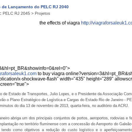
o de Lançamento do PELC RJ 2040
:
PELC RJ 2045 > Projetos
the effects of viagra
http://viagraforsaleuk1.
=3&hl=pt_BR&showinfo=0&rel=0">
agraforsaleuk1.com
to buy viagra online
?version=3&hl=pt_BR&sh
plication/x-shockwave-flash" width="435" height="289" allowsc
screen="true">
o de Estado de Transportes, Julio Lopes,
e o Presidente da Associação Comer
arão o Plano Estratégico de Logística e Cargas do Estado Rio de Janeiro - 
minutos do dia 13 de novembro de 2013, quarta-feira, no auditório da ACRJ.
neiro abriga um dos principais conjuntos de portos, aeroportos, rodovias e fe
mplantação no território fluminense com a concessão do Aeroporto do Galeão 
 tendo como objetivos a redução do custo logístico e o aperfeiçoamento d