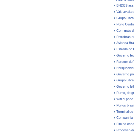
BNDES assi
Vale avalia 
Grupo Libra
Porto Centr
Com mais d
Petrobras e
Avianca Bras
Estrada de 
Governo fede
Parecer do
Enriquecidas
Governo pre
Grupo Libra
Governo leil
Rumo, do gr
Witzel pede
Portos bras
Terminal do
Companhia a
Fim da esca
Processo de