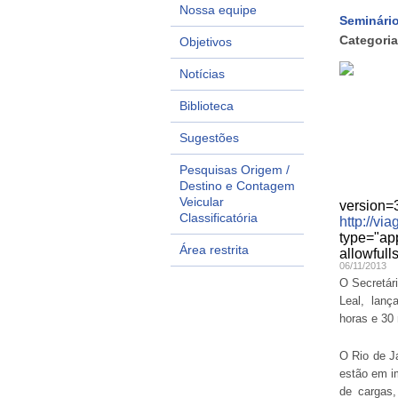
Nossa equipe
Seminári
Categoria
Objetivos
Notícias
Biblioteca
Sugestões
Pesquisas Origem /
Destino e Contagem
Veicular
version
Classificatória
http://vi
type="ap
Área restrita
allowfull
06/11/2013
O Secretári
Leal, lanç
horas e 30 
O Rio de Ja
estão em i
de cargas,