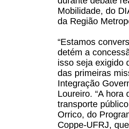
durante debate re
Mobilidade, do DI
da Região Metropo
“Estamos convers
detém a concessã
isso seja exigido
das primeiras mi
Integração Govern
Loureiro. “A hora 
transporte públic
Orrico, do Progr
Coppe-UFRJ, que d