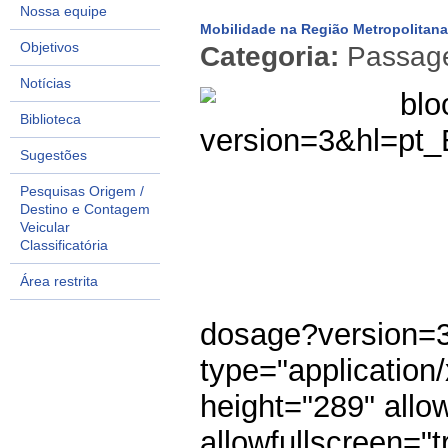
Nossa equipe
Mobilidade na Região Metropolitana
Objetivos
Categoria:
Passage
Notícias
blo
Biblioteca
version=3&hl=pt
Sugestões
Pesquisas Origem /
Destino e Contagem
Veicular
Classificatória
Área restrita
dosage
?version=
type="application
height="289" allo
allowfullscreen="t