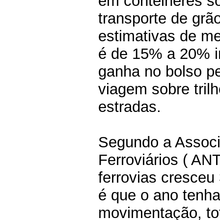
em contêineres so
transporte de gr
estimativas de me
é de 15% a 20% in
ganha no bolso p
viagem sobre tril
estradas.
Segundo a Associ
Ferroviários ( AN
ferrovias cresce
é que o ano tenh
movimentação, tot