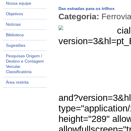
Nossa equipe
Das estradas para os trilhos
Objetivos
Categoria:
Ferrovi
Notícias
cia
Biblioteca
version=3&hl=pt
Sugestões
Pesquisas Origem /
Destino e Contagem
Veicular
Classificatória
Área restrita
and?version=3&h
type="application
height="289" allo
allowfullscreen="t