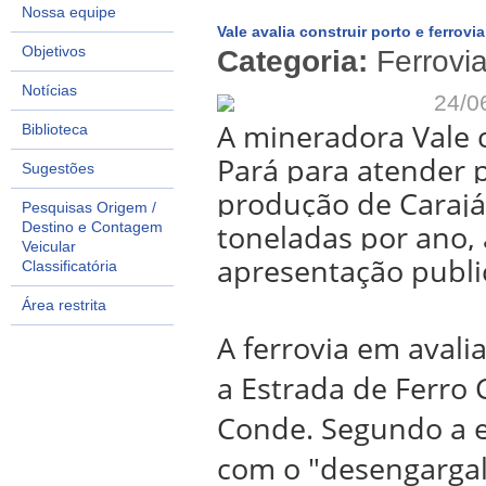
Nossa equipe
Vale avalia construir porto e ferrov
Objetivos
Categoria:
Ferrovi
Notícias
24/0
A mineradora Vale c
Biblioteca
Pará para atender 
Sugestões
produção de Carajás
Pesquisas Origem /
toneladas por ano
Destino e Contagem
Veicular
apresentação public
Classificatória
Área restrita
A ferrovia em avali
a Estrada de Ferro 
Conde.
Segundo a e
com o "desengargal