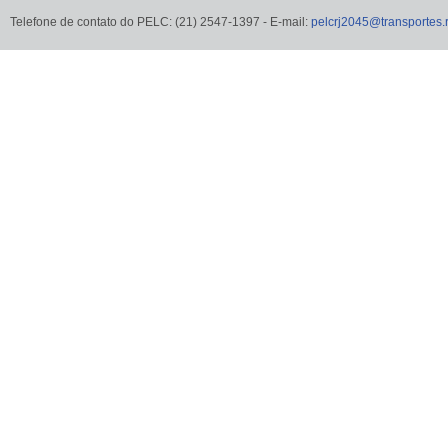
Telefone de contato do PELC: (21) 2547-1397 - E-mail:
pelcrj2045@transportes.r