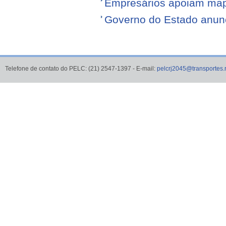
Empresários apoiam map
Governo do Estado anunci
Telefone de contato do PELC: (21) 2547-1397 - E-mail:
pelcrj2045@transportes.r