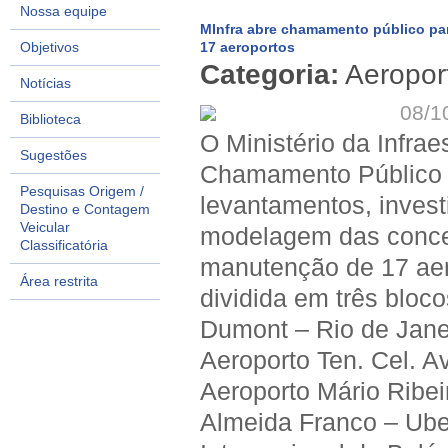
Nossa equipe
MInfra abre chamamento público pa
Objetivos
17 aeroportos
Categoria:
Aeropor
Notícias
08/1
Biblioteca
O Ministério da Infrae
Sugestões
Chamamento Público p
Pesquisas Origem /
levantamentos, invest
Destino e Contagem
Veicular
modelagem das conce
Classificatória
manutenção de 17 aer
Área restrita
dividida em três bloc
Dumont – Rio de Jane
Aeroporto Ten. Cel. 
Aeroporto Mário Ribei
Almeida Franco – Ube