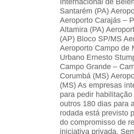
Internacional de Bel
Santarém (PA) Aeropo
Aeroporto Carajás – P
Altamira (PA) Aeropor
(AP) Bloco SP/MS Ae
Aeroporto Campo de M
Urbano Ernesto Stump
Campo Grande – Camp
Corumbá (MS) Aeropor
(MS) As empresas int
para pedir habilitaçã
outros 180 dias para 
rodada está previsto 
do compromisso de rep
iniciativa privada. S