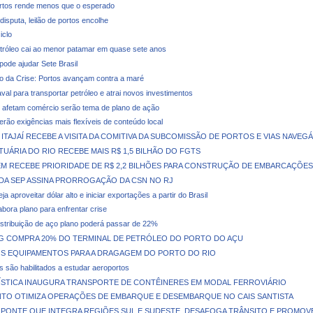
ortos rende menos que o esperado
isputa, leilão de portos encolhe
iclo
tróleo cai ao menor patamar em quase sete anos
pode ajudar Sete Brasil
o da Crise: Portos avançam contra a maré
val para transportar petróleo e atrai novos investimentos
afetam comércio serão tema de plano de ação
terão exigências mais flexíveis de conteúdo local
ITAJAÍ RECEBE A VISITA DA COMITIVA DA SUBCOMISSÃO DE PORTOS E VIAS NAVEGÁ
UÁRIA DO RIO RECEBE MAIS R$ 1,5 BILHÃO DO FGTS
M RECEBE PRIORIDADE DE R$ 2,2 BILHÕES PARA CONSTRUÇÃO DE EMBARCAÇÕES
DA SEP ASSINA PRORROGAÇÃO DA CSN NO RJ
ja aproveitar dólar alto e iniciar exportações a partir do Brasil
abora plano para enfrentar crise
stribuição de aço plano poderá passar de 22%
NG COMPRA 20% DO TERMINAL DE PETRÓLEO DO PORTO DO AÇU
S EQUIPAMENTOS PARA A DRAGAGEM DO PORTO DO RIO
 são habilitados a estudar aeroportos
GÍSTICA INAUGURA TRANSPORTE DE CONTÊINERES EM MODAL FERROVIÁRIO
TO OTIMIZA OPERAÇÕES DE EMBARQUE E DESEMBARQUE NO CAIS SANTISTA
 PONTE QUE INTEGRA REGIÕES SUL E SUDESTE, DESAFOGA TRÂNSITO E PROMOV