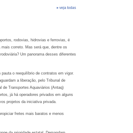
»
veja todas
portos, rodovias, hidrovias e ferrovias, é
a mais correto. Mas será que, dentre os
z rodoviária? Um panorama desses diferentes
pauta o reequilíbrio de contratos em vigor.
guardam a liberação, pelo Tribunal de
l de Transportes Aquaviários (Antaq)
ortos, já há operadores privados em alguns
s projetos da iniciativa privada.
ropiciar fretes mais baratos e menos
longe da prioridade estatal. Demandam