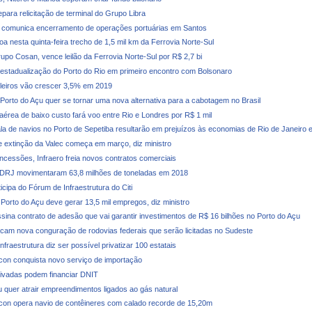
para relicitação de terminal do Grupo Libra
 comunica encerramento de operações portuárias em Santos
oa nesta quinta-feira trecho de 1,5 mil km da Ferrovia Norte-Sul
upo Cosan, vence leilão da Ferrovia Norte-Sul por R$ 2,7 bi
 estadualização do Porto do Rio em primeiro encontro com Bolsonaro
ileiros vão crescer 3,5% em 2019
 Porto do Açu quer se tornar uma nova alternativa para a cabotagem no Brasil
érea de baixo custo fará voo entre Rio e Londres por R$ 1 mil
la de navios no Porto de Sepetiba resultarão em prejuízos às economias de Rio de Janeiro 
 extinção da Valec começa em março, diz ministro
ncessões, Infraero freia novos contratos comerciais
CDRJ movimentaram 63,8 milhões de toneladas em 2018
ticipa do Fórum de Infraestrutura do Citi
 Porto do Açu deve gerar 13,5 mil empregos, diz ministro
ssina contrato de adesão que vai garantir investimentos de R$ 16 bilhões no Porto do Açu
icam nova conguração de rodovias federais que serão licitadas no Sudeste
Infraestrutura diz ser possível privatizar 100 estatais
con conquista novo serviço de importação
ivadas podem financiar DNIT
u quer atrair empreendimentos ligados ao gás natural
con opera navio de contêineres com calado recorde de 15,20m