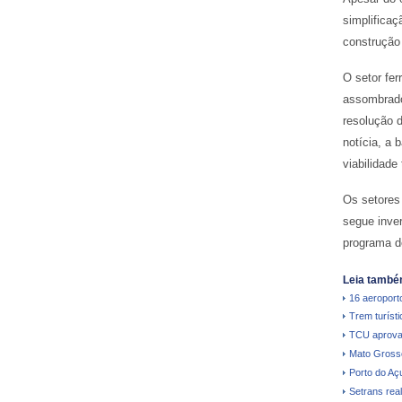
simplificaç
construção 
O setor fer
assombrado 
resolução 
notícia, a
viabilidade
Os setores 
segue inver
programa d
Leia també
16 aeroporto
Trem turíst
TCU aprova
Mato Grosso 
Porto do Aç
Setrans real