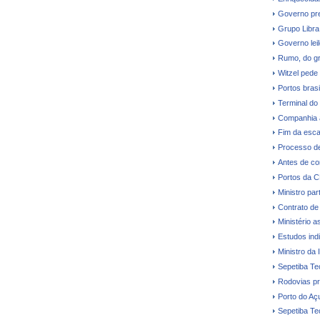
Governo pre
Grupo Libra
Governo leil
Rumo, do gr
Witzel pede
Portos bras
Terminal do
Companhia a
Fim da esca
Processo de
Antes de co
Portos da 
Ministro par
Contrato de
Ministério a
Estudos ind
Ministro da 
Sepetiba Te
Rodovias pr
Porto do Aç
Sepetiba Te