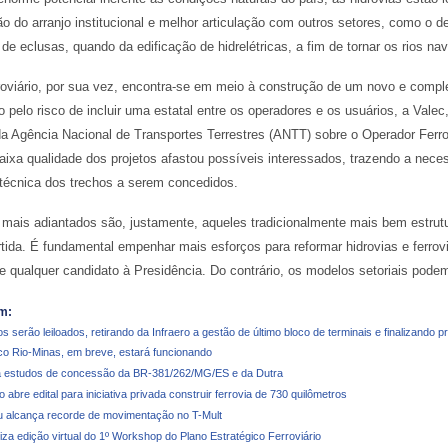
ão do arranjo institucional e melhor articulação com outros setores, como o d
de eclusas, quando da edificação de hidrelétricas, a fim de tornar os rios na
roviário, por sua vez, encontra-se em meio à construção de um novo e comple
pelo risco de incluir uma estatal entre os operadores e os usuários, a Val
da Agência Nacional de Transportes Terrestres (ANTT) sobre o Operador Ferro
 baixa qualidade dos projetos afastou possíveis interessados, trazendo a ne
 técnica dos trechos a serem concedidos.
mais adiantados são, justamente, aqueles tradicionalmente mais bem estrutu
tida. É fundamental empenhar mais esforços para reformar hidrovias e ferrov
e qualquer candidato à Presidência. Do contrário, os modelos setoriais pode
m:
s serão leiloados, retirando da Infraero a gestão de último bloco de terminais e finalizando 
ico Rio-Minas, em breve, estará funcionando
 estudos de concessão da BR-381/262/MG/ES e da Dutra
abre edital para iniciativa privada construir ferrovia de 730 quilômetros
u alcança recorde de movimentação no T-Mult
iza edição virtual do 1º Workshop do Plano Estratégico Ferroviário