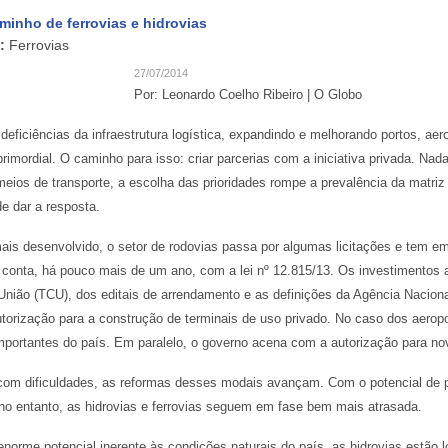
inho de ferrovias e hidrovias
:
Ferrovias
27/07/2014
Por: Leonardo Coelho Ribeiro | O Globo
deficiências da infraestrutura logística, expandindo e melhorando portos, aero
imordial. O caminho para isso: criar parcerias com a iniciativa privada. Nad
meios de transporte, a escolha das prioridades rompe a prevalência da matri
e dar a resposta.
ais desenvolvido, o setor de rodovias passa por algumas licitações e tem em 
 conta, há pouco mais de um ano, com a lei nº 12.815/13. Os investimentos a
União (TCU), dos editais de arrendamento e as definições da Agência Naciona
torização para a construção de terminais de uso privado. No caso dos aerop
portantes do país. Em paralelo, o governo acena com a autorização para novo
com dificuldades, as reformas desses modais avançam. Com o potencial de p
 no entanto, as hidrovias e ferrovias seguem em fase bem mais atrasada.
norme potencial inerente às condições naturais do país, as hidrovias estão 