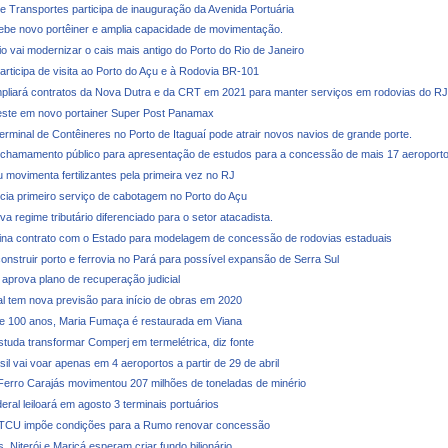
de Transportes participa de inauguração da Avenida Portuária
cebe novo portêiner e amplia capacidade de movimentação.
o vai modernizar o cais mais antigo do Porto do Rio de Janeiro
articipa de visita ao Porto do Açu e à Rodovia BR-101
liará contratos da Nova Dutra e da CRT em 2021 para manter serviços em rodovias do RJ
veste em novo portainer Super Post Panamax
erminal de Contêineres no Porto de Itaguaí pode atrair novos navios de grande porte.
 chamamento público para apresentação de estudos para a concessão de mais 17 aeroport
 movimenta fertilizantes pela primeira vez no RJ
ia primeiro serviço de cabotagem no Porto do Açu
 regime tributário diferenciado para o setor atacadista.
na contrato com o Estado para modelagem de concessão de rodovias estaduais
construir porto e ferrovia no Pará para possível expansão de Serra Sul
 aprova plano de recuperação judicial
al tem nova previsão para início de obras em 2020
e 100 anos, Maria Fumaça é restaurada em Viana
studa transformar Comperj em termelétrica, diz fonte
il vai voar apenas em 4 aeroportos a partir de 29 de abril
Ferro Carajás movimentou 207 milhões de toneladas de minério
ral leiloará em agosto 3 terminais portuários
 TCU impõe condições para a Rumo renovar concessão
, Niterói e Maricá esperam criar fundo bilionário