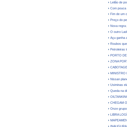
Leilão de p
Com pouca d
Fim de um c
Preço do pe
Nova regra 
O outro Lad
Açu ganha a
Roubos que 
Petroleiras 
PORTO DE 
ZONA PORT
CABOTAGE
MINISTRO 
Nissan plane
Usiminas el
Queda na di
OILTANKI
CHEGAM O
Onze grupos
LIBRA LO
MAPEAMEN
INAUGURA