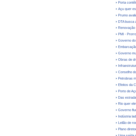
Porta contê
Açu quer es
Prumo avalia
DTA busca a
Renovação d
PMI - Prorr
Governo do 
Embarcação
Governo mud
Obras de dr
Infraestrutu
Conselho da
Petrobras m
Efeitos da C
Porto de Aç
Das estrada
Rio quer el
Governo flu
Indústria la
Leilão de ro
Plano direto
Uma saída 