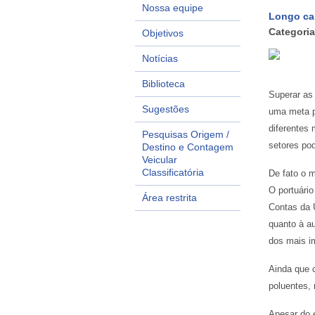
Nossa equipe
Longo cam
Categoria
Objetivos
Notícias
Biblioteca
Superar as 
Sugestões
uma meta pr
diferentes 
Pesquisas Origem /
setores pod
Destino e Contagem
Veicular
Classificatória
De fato o m
O portuário
Área restrita
Contas da 
quanto à au
dos mais im
Ainda que 
poluentes,
Apesar do e