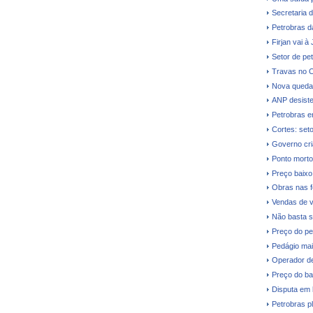
Secretaria 
Petrobras dá
Firjan vai à
Setor de pe
Travas no O
Nova queda 
ANP desiste 
Petrobras e
Cortes: seto
Governo cri
Ponto morto
Preço baixo 
Obras nas fe
Vendas de v
Não basta s
Preço do pe
Pedágio mai
Operador de
Preço do ba
Disputa em 
Petrobras p