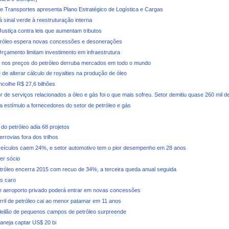
de Transportes apresenta Plano Estratégico de Logística e Cargas
 sinal verde à reestruturação interna
 Justiça contra leis que aumentam tributos
tróleo espera novas concessões e desonerações
rçamento limitam investimento em infraestrutura
nos preços do petróleo derruba mercados em todo o mundo
de alterar cálculo de royalties na produção de óleo
ncolhe R$ 27,6 bilhões
r de serviços relacionados a óleo e gás foi o que mais sofreu. Setor demitiu quase 260 mil 
a estímulo a fornecedores do setor de petróleo e gás
do petróleo adia 68 projetos
rrovias fora dos trilhos
eículos caem 24%, e setor automotivo tem o pior desempenho em 28 anos
er sócio
tróleo encerra 2015 com recuo de 34%, a terceira queda anual seguida
s caro
 aeroporto privado poderá entrar em novas concessões
rril de petróleo cai ao menor patamar em 11 anos
leilão de pequenos campos de petróleo surpreende
laneja captar US$ 20 bi