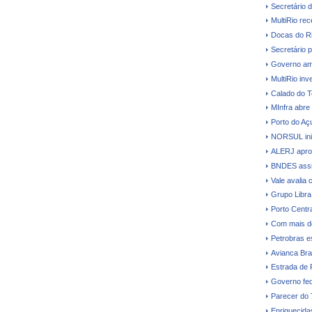
Secretário 
MultiRio re
Docas do Ri
Secretário p
Governo amp
MultiRio in
Calado do T
MInfra abre
Porto do Açu
NORSUL inic
ALERJ aprova
BNDES assi
Vale avalia 
Grupo Libra
Porto Centr
Com mais d
Petrobras e
Avianca Bras
Estrada de 
Governo fede
Parecer do
Enriquecidas