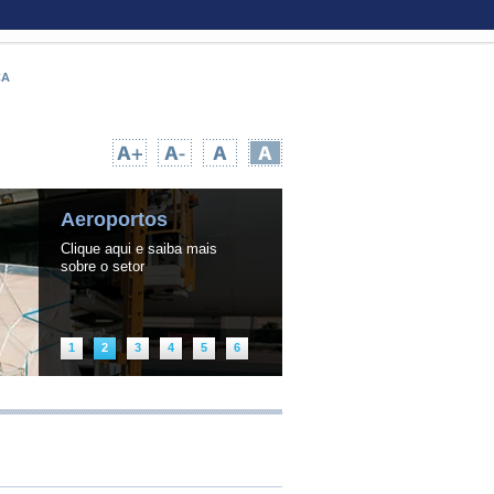
CA
UPA TEMPO NA WEB
|
INFORMAÇÃO PÚBLICA
Portos
Clique aqui e saiba mais
sobre o setor
1
2
3
4
5
6