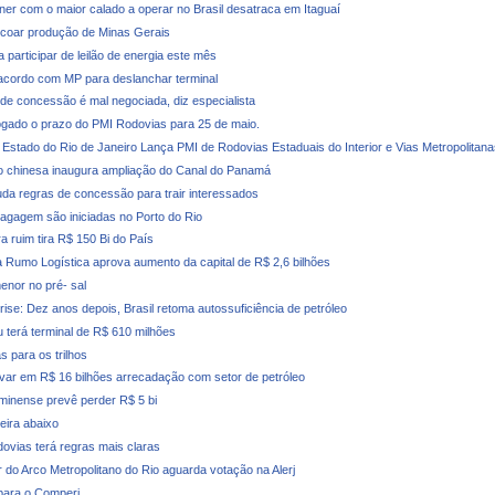
iner com o maior calado a operar no Brasil desatraca em Itaguaí
coar produção de Minas Gerais
 participar de leilão de energia este mês
cordo com MP para deslanchar terminal
e concessão é mal negociada, diz especialista
ogado o prazo do PMI Rodovias para 25 de maio.
Estado do Rio de Janeiro Lança PMI de Rodovias Estaduais do Interior e Vias Metropolitana
 chinesa inaugura ampliação do Canal do Panamá
a regras de concessão para trair interessados
agagem são iniciadas no Porto do Rio
ra ruim tira R$ 150 Bi do País
 Rumo Logística aprova aumento da capital de R$ 2,6 bilhões
enor no pré- sal
rise: Dez anos depois, Brasil retoma autossuficiência de petróleo
u terá terminal de R$ 610 milhões
s para os trilhos
evar em R$ 16 bilhões arrecadação com setor de petróleo
minense prevê perder R$ 5 bi
deira abaixo
dovias terá regras mais claras
r do Arco Metropolitano do Rio aguarda votação na Alerj
para o Comperj