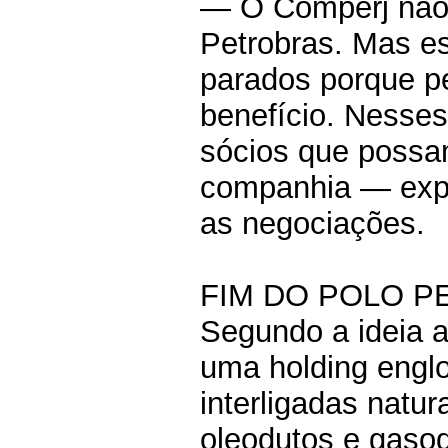
— O Comperj não 
Petrobras. Mas es
parados porque pe
benefício. Nesses
sócios que possam
companhia — exp
as negociações.
FIM DO POLO 
Segundo a ideia a
uma holding englo
interligadas natu
oleodutos e gasod