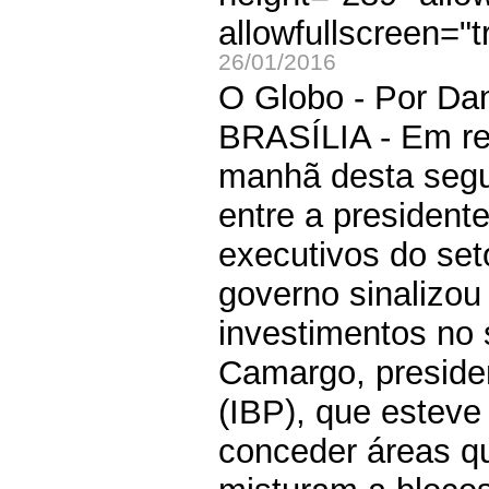
allowfullscreen="t
26/01/2016
O Globo - Por Dani
BRASÍLIA - Em re
manhã desta segun
entre a president
executivos do set
governo sinalizou
investimentos no
Camargo, president
(IBP), que esteve
conceder áreas q