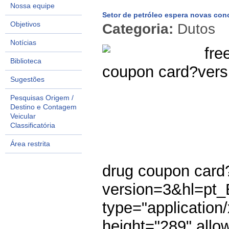
Nossa equipe
Setor de petróleo espera novas co
Objetivos
Categoria:
Dutos
Notícias
fre
Biblioteca
coupon card?ver
Sugestões
Pesquisas Origem /
Destino e Contagem
Veicular
Classificatória
Área restrita
drug coupon card
version=3&hl=pt
type="application
height="289" allo