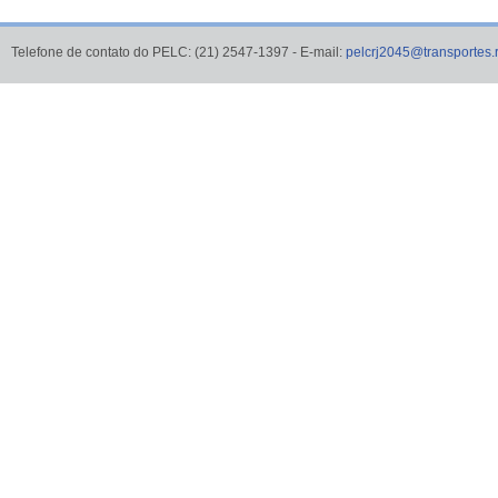
Telefone de contato do PELC: (21) 2547-1397 - E-mail:
pelcrj2045@transportes.r