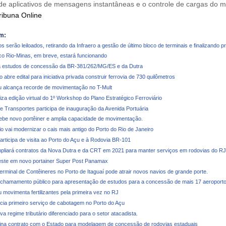
 de aplicativos de mensagens instantâneas e o controle de cargas do m
ribuna Online
m:
s serão leiloados, retirando da Infraero a gestão de último bloco de terminais e finalizando 
ico Rio-Minas, em breve, estará funcionando
 estudos de concessão da BR-381/262/MG/ES e da Dutra
abre edital para iniciativa privada construir ferrovia de 730 quilômetros
u alcança recorde de movimentação no T-Mult
iza edição virtual do 1º Workshop do Plano Estratégico Ferroviário
de Transportes participa de inauguração da Avenida Portuária
cebe novo portêiner e amplia capacidade de movimentação.
o vai modernizar o cais mais antigo do Porto do Rio de Janeiro
articipa de visita ao Porto do Açu e à Rodovia BR-101
liará contratos da Nova Dutra e da CRT em 2021 para manter serviços em rodovias do RJ
veste em novo portainer Super Post Panamax
erminal de Contêineres no Porto de Itaguaí pode atrair novos navios de grande porte.
 chamamento público para apresentação de estudos para a concessão de mais 17 aeroport
 movimenta fertilizantes pela primeira vez no RJ
ia primeiro serviço de cabotagem no Porto do Açu
 regime tributário diferenciado para o setor atacadista.
na contrato com o Estado para modelagem de concessão de rodovias estaduais