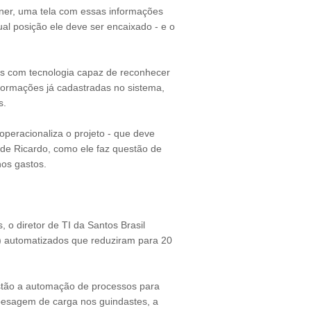
êiner, uma tela com essas informações
al posição ele deve ser encaixado - e o
ras com tecnologia capaz de reconhecer
ormações já cadastradas no sistema,
s.
peracionaliza o projeto - que deve
 de Ricardo, como ele faz questão de
 nos gastos.
 o diretor de TI da Santos Brasil
o) automatizados que reduziram para 20
estão a automação de processos para
 pesagem de carga nos guindastes, a