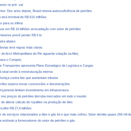
enor no pré- sal
rise: Dez anos depois, Brasil retoma autossuficiência de petróleo
u terá terminal de R$ 610 milhões
s para os trilhos
evar em R$ 16 bilhões arrecadação com setor de petróleo
minense prevê perder R$ 5 bi
deira abaixo
dovias terá regras mais claras
r do Arco Metropolitano do Rio aguarda votação na Alerj
para o Comperj
de Transportes apresenta Plano Estratégico de Logística e Cargas
 sinal verde à reestruturação interna
 Justiça contra leis que aumentam tributos
tróleo espera novas concessões e desonerações
rçamento limitam investimento em infraestrutura
nos preços do petróleo derruba mercados em todo o mundo
de alterar cálculo de royalties na produção de óleo
ncolhe R$ 27,6 bilhões
r de serviços relacionados a óleo e gás foi o que mais sofreu. Setor demitiu quase 260 mil 
a estímulo a fornecedores do setor de petróleo e gás