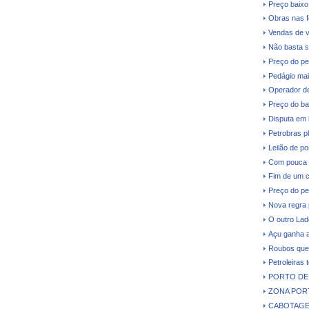
Preço baixo 
Obras nas fe
Vendas de v
Não basta s
Preço do pe
Pedágio mai
Operador de
Preço do ba
Disputa em 
Petrobras p
Leilão de p
Com pouca d
Fim de um c
Preço do pe
Nova regra 
O outro Lad
Açu ganha a
Roubos que 
Petroleiras 
PORTO DE 
ZONA PORT
CABOTAGE