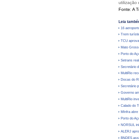
utilização
Fonte: A T
Leia també
16 aeroporto
Trem turíst
TCU aprova
Mato Grosso 
Porto do Aç
Setrans real
Secretário 
MultiRio re
Docas do Ri
Secretário p
Governo amp
MultiRio in
Calado do T
MInfra abre
Porto do Açu
NORSUL inic
ALERJ aprova
BNDES assi