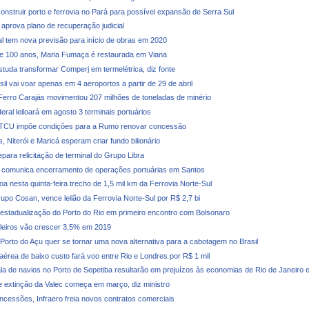
construir porto e ferrovia no Pará para possível expansão de Serra Sul
 aprova plano de recuperação judicial
al tem nova previsão para início de obras em 2020
e 100 anos, Maria Fumaça é restaurada em Viana
studa transformar Comperj em termelétrica, diz fonte
il vai voar apenas em 4 aeroportos a partir de 29 de abril
Ferro Carajás movimentou 207 milhões de toneladas de minério
ral leiloará em agosto 3 terminais portuários
 TCU impõe condições para a Rumo renovar concessão
, Niterói e Maricá esperam criar fundo bilionário
para relicitação de terminal do Grupo Libra
 comunica encerramento de operações portuárias em Santos
oa nesta quinta-feira trecho de 1,5 mil km da Ferrovia Norte-Sul
upo Cosan, vence leilão da Ferrovia Norte-Sul por R$ 2,7 bi
 estadualização do Porto do Rio em primeiro encontro com Bolsonaro
ileiros vão crescer 3,5% em 2019
 Porto do Açu quer se tornar uma nova alternativa para a cabotagem no Brasil
érea de baixo custo fará voo entre Rio e Londres por R$ 1 mil
la de navios no Porto de Sepetiba resultarão em prejuízos às economias de Rio de Janeiro 
 extinção da Valec começa em março, diz ministro
ncessões, Infraero freia novos contratos comerciais