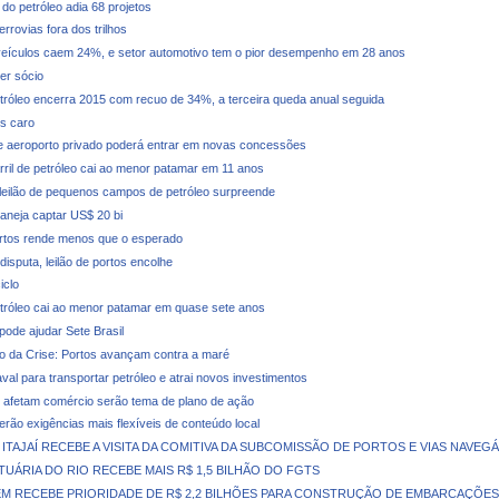
do petróleo adia 68 projetos
rrovias fora dos trilhos
eículos caem 24%, e setor automotivo tem o pior desempenho em 28 anos
er sócio
tróleo encerra 2015 com recuo de 34%, a terceira queda anual seguida
s caro
 aeroporto privado poderá entrar em novas concessões
rril de petróleo cai ao menor patamar em 11 anos
leilão de pequenos campos de petróleo surpreende
laneja captar US$ 20 bi
ortos rende menos que o esperado
isputa, leilão de portos encolhe
iclo
tróleo cai ao menor patamar em quase sete anos
pode ajudar Sete Brasil
o da Crise: Portos avançam contra a maré
val para transportar petróleo e atrai novos investimentos
afetam comércio serão tema de plano de ação
terão exigências mais flexíveis de conteúdo local
ITAJAÍ RECEBE A VISITA DA COMITIVA DA SUBCOMISSÃO DE PORTOS E VIAS NAVEGÁ
UÁRIA DO RIO RECEBE MAIS R$ 1,5 BILHÃO DO FGTS
M RECEBE PRIORIDADE DE R$ 2,2 BILHÕES PARA CONSTRUÇÃO DE EMBARCAÇÕES