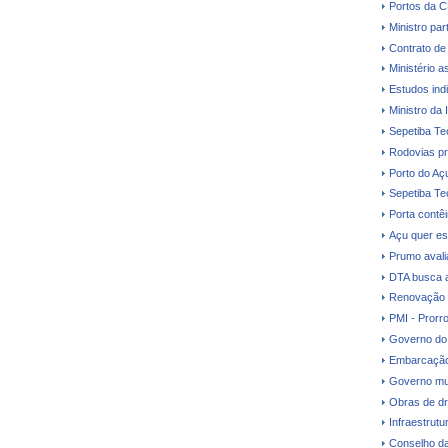
Portos da 
Ministro par
Contrato de
Ministério a
Estudos ind
Ministro da 
Sepetiba Te
Rodovias pr
Porto do Aç
Sepetiba Te
Porta contê
Açu quer es
Prumo avalia
DTA busca a
Renovação d
PMI - Prorr
Governo do 
Embarcação
Governo mud
Obras de dr
Infraestrutu
Conselho da