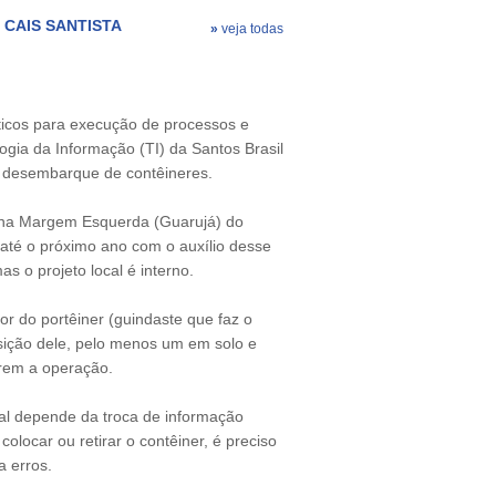
CAIS SANTISTA
»
veja todas
ticos para execução de processos e
ogia da Informação (TI) da Santos Brasil
e desembarque de contêineres.
, na Margem Esquerda (Guarujá) do
até o próximo ano com o auxílio desse
s o projeto local é interno.
r do portêiner (guindaste que faz o
posição dele, pelo menos um em solo e
arem a operação.
ual depende da troca de informação
olocar ou retirar o contêiner, é preciso
a erros.