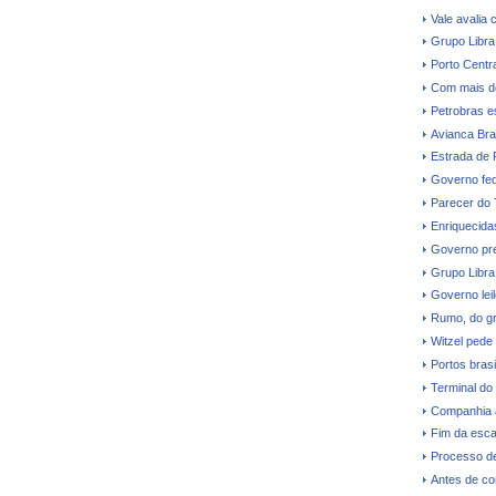
Vale avalia 
Grupo Libra
Porto Centr
Com mais d
Petrobras e
Avianca Bras
Estrada de 
Governo fede
Parecer do
Enriquecidas
Governo pre
Grupo Libra
Governo leil
Rumo, do gr
Witzel pede
Portos bras
Terminal do
Companhia a
Fim da esca
Processo de
Antes de co