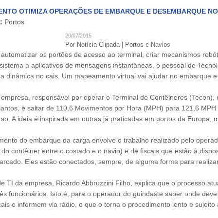
NTO OTIMIZA OPERAÇÕES DE EMBARQUE E DESEMBARQUE NO 
:
Portos
20/07/2015
Por Notícia Clipada | Portos e Navios
 automatizar os portões de acesso ao terminal, criar mecanismos robó
 sistema a aplicativos de mensagens instantâneas, o pessoal de Tecnol
 a dinâmica no cais. Um mapeamento virtual vai ajudar no embarque 
 empresa, responsável por operar o Terminal de Contêineres (Tecon)
Santos, é saltar de 110,6 Movimentos por Hora (MPH) para 121,6 MPH 
so. A ideia é inspirada em outras já praticadas em portos da Europa, ma
mento do embarque da carga envolve o trabalho realizado pelo operado
 do contêiner entre o costado e o navio) e de fiscais que estão à dis
arcado. Eles estão conectados, sempre, de alguma forma para realiz
de TI da empresa, Ricardo Abbruzzini Filho, explica que o processo at
rês funcionários. Isto é, para o operador do guindaste saber onde deve c
cais o informem via rádio, o que o torna o procedimento lento e sujeito 