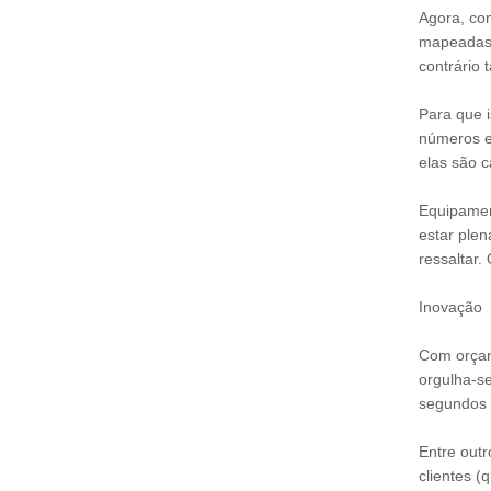
Agora, com
mapeadas.
contrário
Para que i
números e
elas são c
Equipamen
estar plen
ressaltar.
Inovação
Com orçame
orgulha-s
segundos 
Entre outr
clientes 