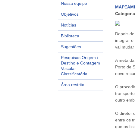
Nossa equipe
MAPEAME
Categoria
Objetivos
Notícias
Depois de
Biblioteca
integrar o
Sugestões
vai mudar
Pesquisas Origem /
A meta da
Destino e Contagem
Porto de 
Veicular
novo recur
Classificatória
Área restrita
O procedi
transporte
outro emb
O diretor 
entre os t
que os fis