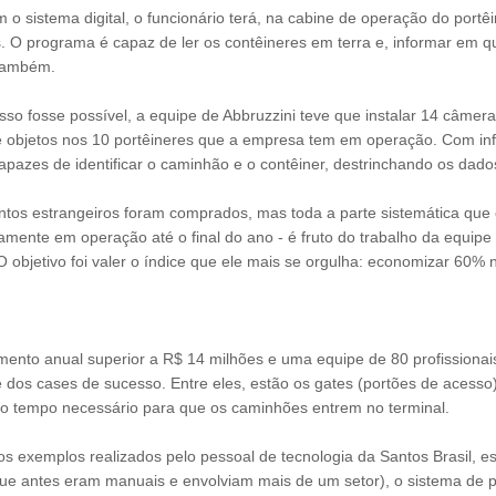
 o sistema digital, o funcionário terá, na cabine de operação do port
 O programa é capaz de ler os contêineres em terra e, informar em qu
 também.
sso fosse possível, a equipe de Abbruzzini teve que instalar 14 câme
 objetos nos 10 portêineres que a empresa tem em operação. Com inf
apazes de identificar o caminhão e o contêiner, destrinchando os dado
tos estrangeiros foram comprados, mas toda a parte sistemática que o
amente em operação até o final do ano - é fruto do trabalho da equipe
 O objetivo foi valer o índice que ele mais se orgulha: economizar 60%
nto anual superior a R$ 14 milhões e uma equipe de 80 profissionais,
e dos cases de sucesso. Entre eles, estão os gates (portões de acess
o tempo necessário para que os caminhões entrem no terminal.
os exemplos realizados pelo pessoal de tecnologia da Santos Brasil, 
(que antes eram manuais e envolviam mais de um setor), o sistema de