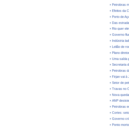
Petrobras m
Efeitos da C
Porto de Aç
Das estrada
Rio quer el
Governo flu
Indústria la
Leilão de ro
Plano direto
Uma saída 
Secretaria 
Petrobras dá
Firjan vai à
Setor de pe
Travas no O
Nova queda 
ANP desiste 
Petrobras e
Cortes: seto
Governo cri
Ponto morto