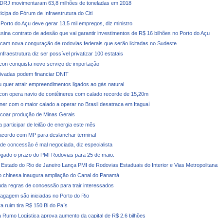
CDRJ movimentaram 63,8 milhões de toneladas em 2018
ticipa do Fórum de Infraestrutura do Citi
 Porto do Açu deve gerar 13,5 mil empregos, diz ministro
ssina contrato de adesão que vai garantir investimentos de R$ 16 bilhões no Porto do Açu
icam nova conguração de rodovias federais que serão licitadas no Sudeste
Infraestrutura diz ser possível privatizar 100 estatais
con conquista novo serviço de importação
ivadas podem financiar DNIT
u quer atrair empreendimentos ligados ao gás natural
con opera navio de contêineres com calado recorde de 15,20m
iner com o maior calado a operar no Brasil desatraca em Itaguaí
coar produção de Minas Gerais
 participar de leilão de energia este mês
cordo com MP para deslanchar terminal
e concessão é mal negociada, diz especialista
ogado o prazo do PMI Rodovias para 25 de maio.
Estado do Rio de Janeiro Lança PMI de Rodovias Estaduais do Interior e Vias Metropolitana
 chinesa inaugura ampliação do Canal do Panamá
a regras de concessão para trair interessados
agagem são iniciadas no Porto do Rio
ra ruim tira R$ 150 Bi do País
 Rumo Logística aprova aumento da capital de R$ 2,6 bilhões