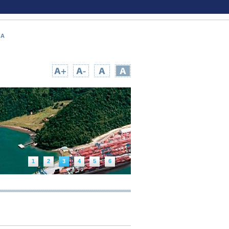
CA
UPA TEMPO NA WEB
|
INFORMAÇÃO PÚBLICA
Portos
Clique aqui e saiba mais
sobre o setor
1
2
3
4
5
6