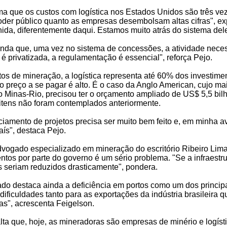
ma que os custos com logística nos Estados Unidos são três ve
oder público quanto as empresas desembolsam altas cifras", ex
ida, diferentemente daqui. Estamos muito atrás do sistema dele
inda que, uma vez no sistema de concessões, a atividade neces
 é privatizada, a regulamentação é essencial", reforça Pejo.
os de mineração, a logística representa até 60% dos investime
 o preço a se pagar é alto. É o caso da Anglo American, cujo mai
 o Minas-Rio, precisou ter o orçamento ampliado de US$ 5,5 bil
 itens não foram contemplados anteriormente.
iamento de projetos precisa ser muito bem feito e, em minha a
aís", destaca Pejo.
vogado especializado em mineração do escritório Ribeiro Lima,
ntos por parte do governo é um sério problema. "Se a infraestr
 seriam reduzidos drasticamente", pondera.
o destaca ainda a deficiência em portos como um dos principai
ificuldades tanto para as exportações da indústria brasileira 
as", acrescenta Feigelson.
lta que, hoje, as mineradoras são empresas de minério e logístic