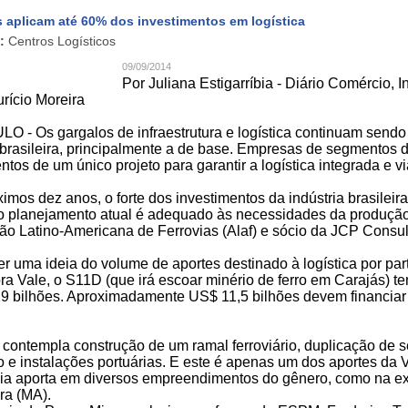
s aplicam até 60% dos investimentos em logística
:
Centros Logísticos
09/09/2014
Por Juliana Estigarríbia - Diário Comércio, I
rício Moreira
 - Os gargalos de infraestrutura e logística continuam sendo 
a brasileira, principalmente a de base. Empresas de segmentos
ntos de um único projeto para garantir a logística integrada e vi
imos dez anos, o forte dos investimentos da indústria brasileir
o planejamento atual é adequado às necessidades da produção", 
ão Latino-Americana de Ferrovias (Alaf) e sócio da JCP Consul
er uma ideia do volume de aportes destinado à logística por part
a Vale, o S11D (que irá escoar minério de ferro em Carajás) t
9 bilhões. Aproximadamente US$ 11,5 bilhões devem financiar
 contempla construção de um ramal ferroviário, duplicação de se
io e instalações portuárias. E este é apenas um dos aportes da
a aporta em diversos empreendimentos do gênero, como na ex
ra (MA).