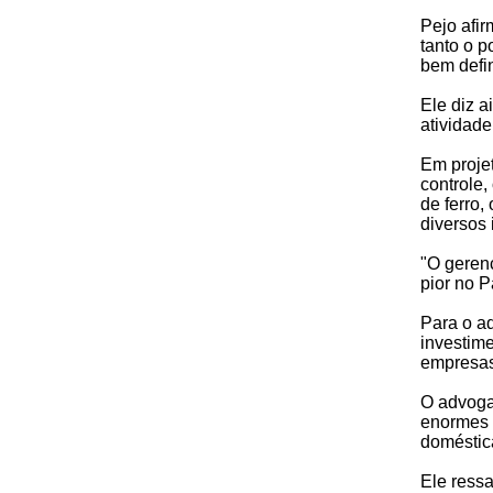
Pejo afir
tanto o p
bem defin
Ele diz a
atividade
Em projet
controle,
de ferro,
diversos
"O gerenc
pior no P
Para o ad
investime
empresas
O advogad
enormes d
doméstic
Ele ressa