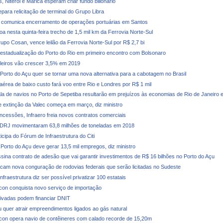
, Niterói e Maricá esperam criar fundo bilionário
para relicitação de terminal do Grupo Libra
 comunica encerramento de operações portuárias em Santos
oa nesta quinta-feira trecho de 1,5 mil km da Ferrovia Norte-Sul
upo Cosan, vence leilão da Ferrovia Norte-Sul por R$ 2,7 bi
 estadualização do Porto do Rio em primeiro encontro com Bolsonaro
ileiros vão crescer 3,5% em 2019
 Porto do Açu quer se tornar uma nova alternativa para a cabotagem no Brasil
érea de baixo custo fará voo entre Rio e Londres por R$ 1 mil
la de navios no Porto de Sepetiba resultarão em prejuízos às economias de Rio de Janeiro 
 extinção da Valec começa em março, diz ministro
ncessões, Infraero freia novos contratos comerciais
CDRJ movimentaram 63,8 milhões de toneladas em 2018
ticipa do Fórum de Infraestrutura do Citi
 Porto do Açu deve gerar 13,5 mil empregos, diz ministro
ssina contrato de adesão que vai garantir investimentos de R$ 16 bilhões no Porto do Açu
icam nova conguração de rodovias federais que serão licitadas no Sudeste
Infraestrutura diz ser possível privatizar 100 estatais
con conquista novo serviço de importação
ivadas podem financiar DNIT
u quer atrair empreendimentos ligados ao gás natural
con opera navio de contêineres com calado recorde de 15,20m