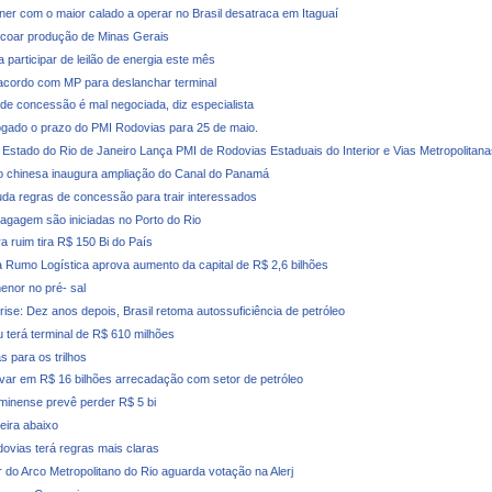
iner com o maior calado a operar no Brasil desatraca em Itaguaí
coar produção de Minas Gerais
 participar de leilão de energia este mês
cordo com MP para deslanchar terminal
e concessão é mal negociada, diz especialista
ogado o prazo do PMI Rodovias para 25 de maio.
Estado do Rio de Janeiro Lança PMI de Rodovias Estaduais do Interior e Vias Metropolitana
 chinesa inaugura ampliação do Canal do Panamá
a regras de concessão para trair interessados
agagem são iniciadas no Porto do Rio
ra ruim tira R$ 150 Bi do País
 Rumo Logística aprova aumento da capital de R$ 2,6 bilhões
enor no pré- sal
rise: Dez anos depois, Brasil retoma autossuficiência de petróleo
u terá terminal de R$ 610 milhões
s para os trilhos
evar em R$ 16 bilhões arrecadação com setor de petróleo
minense prevê perder R$ 5 bi
deira abaixo
dovias terá regras mais claras
r do Arco Metropolitano do Rio aguarda votação na Alerj