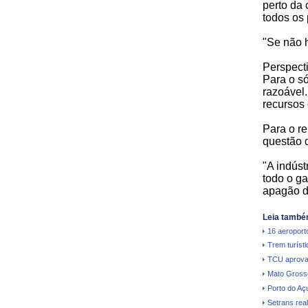
perto da 
todos os 
"Se não 
Perspect
Para o só
razoável
recursos 
Para o re
questão 
"A indúst
todo o ga
apagão d
Leia també
16 aeroporto
Trem turíst
TCU aprova
Mato Grosso 
Porto do Aç
Setrans real