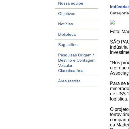
Nossa equipe
Indústria
Categoria
Objetivos
Notícias
Foto: Mau
Biblioteca
SÃO PAULO
Sugestões
indústri
investime
Pesquisas Origem /
Destino e Contagem
"Nos próx
Veicular
crer que 
Classificatória
Associaç
Área restrita
Para se t
minerador
de US$ 1
logística.
O projeto
ferroviár
companhi
da Madei