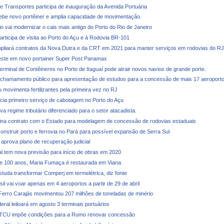
de Transportes participa de inauguração da Avenida Portuária
cebe novo portêiner e amplia capacidade de movimentação.
o vai modernizar o cais mais antigo do Porto do Rio de Janeiro
articipa de visita ao Porto do Açu e à Rodovia BR-101
liará contratos da Nova Dutra e da CRT em 2021 para manter serviços em rodovias do RJ
veste em novo portainer Super Post Panamax
erminal de Contêineres no Porto de Itaguaí pode atrair novos navios de grande porte.
 chamamento público para apresentação de estudos para a concessão de mais 17 aeroport
 movimenta fertilizantes pela primeira vez no RJ
ia primeiro serviço de cabotagem no Porto do Açu
 regime tributário diferenciado para o setor atacadista.
na contrato com o Estado para modelagem de concessão de rodovias estaduais
construir porto e ferrovia no Pará para possível expansão de Serra Sul
 aprova plano de recuperação judicial
al tem nova previsão para início de obras em 2020
e 100 anos, Maria Fumaça é restaurada em Viana
studa transformar Comperj em termelétrica, diz fonte
il vai voar apenas em 4 aeroportos a partir de 29 de abril
Ferro Carajás movimentou 207 milhões de toneladas de minério
ral leiloará em agosto 3 terminais portuários
 TCU impõe condições para a Rumo renovar concessão