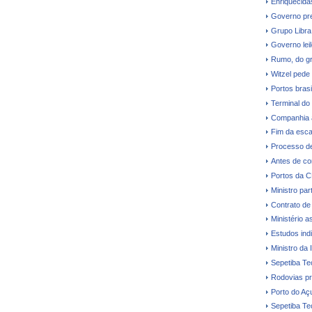
Enriquecidas
Governo pre
Grupo Libra
Governo leil
Rumo, do gr
Witzel pede
Portos bras
Terminal do
Companhia a
Fim da esca
Processo de
Antes de co
Portos da 
Ministro par
Contrato de
Ministério a
Estudos ind
Ministro da 
Sepetiba Te
Rodovias pr
Porto do Aç
Sepetiba Te