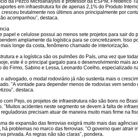
ócio da Pezco Microanalysis e professor da ESPM, Frederico Tu
aportes em infraestrutura foi de apenas 2,1% do Produto Interno
cresceu brutalmente nos últimos anos principalmente por cont
 não acompanhou", destaca.
ncia
e papel e celulose possui ao menos sete projetos para sair do 
endem amplamente da logística para se concretizarem. Isso por
 mais longe da costa, fenômeno chamado de interiorização.
strutura e a logística são os pulmões do País, uma vez que tod
hoje, este é o principal gargalo para o desenvolvimento mais ac
 do Firmo, Sabino e Lessa, Leonardo Coelho, especializado na 
 advogado, o modal rodoviário já não sustenta mais o crescime
lado. "A vontade para depender menos de rodovias vem sendo d
tizou", destaca.
 com Pejo, os projetos de infraestrutura não são bons no Brasi
io. "Muitos acidentes neste segmento se devem à falta de infraest
 reguladoras precisam atuar de maneira muito mais firme na fi
ama de expansão das ferrovias exigirá muito mais das agências
 há problemas no marco das ferrovias. "O governo quer atrair i
tiva privada. As regras não são claras", pondera.