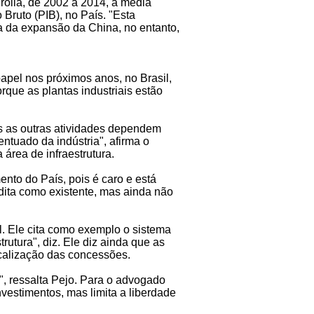
rolla, de 2002 a 2014, a média
 Bruto (PIB), no País. "Esta
a da expansão da China, no entanto,
papel nos próximos anos, no Brasil,
que as plantas industriais estão
as as outras atividades dependem
entuado da indústria", afirma o
área de infraestrutura.
nto do País, pois é caro e está
ita como existente, mas ainda não
l. Ele cita como exemplo o sistema
rutura", diz. Ele diz ainda que as
scalização das concessões.
", ressalta Pejo. Para o advogado
nvestimentos, mas limita a liberdade