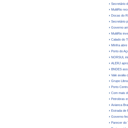
Secretário 
MultiRio re
Docas do Ri
Secretário p
Governo amp
MultiRio in
Calado do T
MInfra abre
Porto do Açu
NORSUL inic
ALERJ aprova
BNDES assi
Vale avalia 
Grupo Libra
Porto Centr
Com mais d
Petrobras e
Avianca Bras
Estrada de 
Governo fede
Parecer do