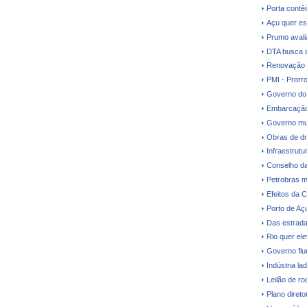
Porta contê
Açu quer es
Prumo avalia
DTA busca a
Renovação d
PMI - Prorr
Governo do 
Embarcação
Governo mud
Obras de dr
Infraestrutu
Conselho da
Petrobras m
Efeitos da C
Porto de Aç
Das estrada
Rio quer el
Governo flu
Indústria la
Leilão de ro
Plano direto