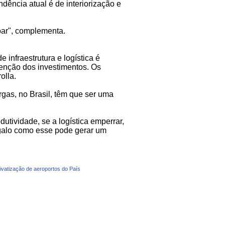
dência atual é de interiorização e
oar", complementa.
 infraestrutura e logística é
enção dos investimentos. Os
olla.
rgas, no Brasil, têm que ser uma
utividade, se a logística emperrar,
rgalo como esse pode gerar um
privatização de aeroportos do País