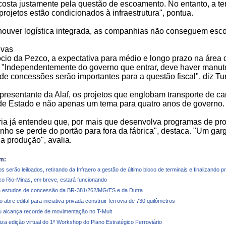
costa justamente pela questão de escoamento. No entanto, a ten
projetos estão condicionados à infraestrutura", pontua.
houver logística integrada, as companhias não conseguem esc
ivas
cio da Pezco, a expectativa para médio e longo prazo na área de
. "Independentemente do governo que entrar, deve haver manut
de concessões serão importantes para a questão fiscal", diz Tur
presentante da Alaf, os projetos que englobam transporte de ca
de Estado e não apenas um tema para quatro anos de governo.
ria já entendeu que, por mais que desenvolva programas de prod
nho se perde do portão para fora da fábrica", destaca. "Um ga
a produção", avalia.
m:
s serão leiloados, retirando da Infraero a gestão de último bloco de terminais e finalizando 
ico Rio-Minas, em breve, estará funcionando
 estudos de concessão da BR-381/262/MG/ES e da Dutra
abre edital para iniciativa privada construir ferrovia de 730 quilômetros
u alcança recorde de movimentação no T-Mult
iza edição virtual do 1º Workshop do Plano Estratégico Ferroviário