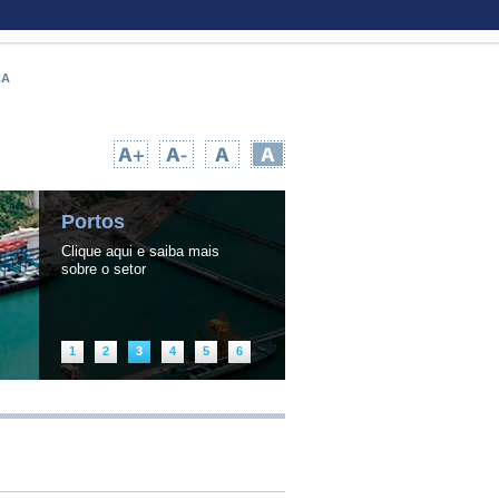
CA
UPA TEMPO NA WEB
|
INFORMAÇÃO PÚBLICA
Portos
Clique aqui e saiba mais
sobre o setor
1
2
3
4
5
6