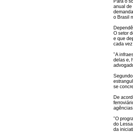
Para o s
anual de 
demanda 
o Brasil
Dependê
O setor d
e que dep
cada vez
"A infrae
delas e, 
advogado
Segundo o
estrangu
se concre
De acordo
ferroviár
agências
"O progr
do Lessa,
da inicia