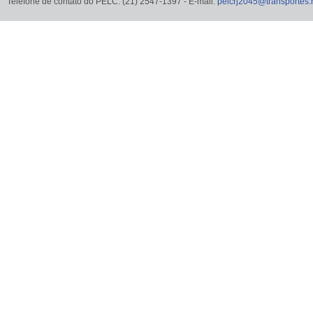
Telefone de contato do PELC: (21) 2547-1397 - E-mail:
pelcrj2045@transportes.r