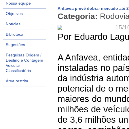
Nossa equipe
Anfavea prevê dobrar mercado até 
Objetivos
Categoria:
Rodovi
Notícias
15/1
Por Eduardo Lagu
Biblioteca
Sugestões
A Anfavea, entid
Pesquisas Origem /
Destino e Contagem
instaladas no paí
Veicular
Classificatória
da indústria auto
Área restrita
potencial de o me
maiores do mundo
milhões de veícul
de 3,6 milhões un