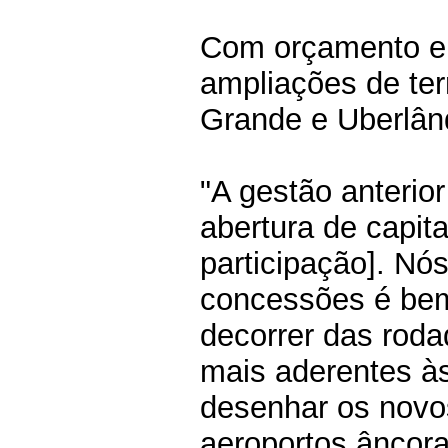
Com orçamento enx
ampliações de te
Grande e Uberlân
"A gestão anterio
abertura de capi
participação]. N
concessões é bem
decorrer das roda
mais aderentes às
desenhar os novos
aeroportos âncora