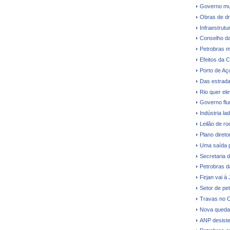
Governo mud
Obras de dr
Infraestrutu
Conselho da
Petrobras m
Efeitos da C
Porto de Aç
Das estrada
Rio quer el
Governo flu
Indústria la
Leilão de ro
Plano direto
Uma saída 
Secretaria 
Petrobras dá
Firjan vai à
Setor de pe
Travas no O
Nova queda 
ANP desiste 