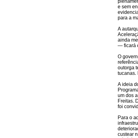
plenamen
e sem enc
evidencia
para a ma
A autarq
Aceleraç
ainda men
— ficará
O governo
referênc
outorga 
tucanas.
A ideia 
Programa 
um dos au
Freitas. 
foi convi
Para o ad
infraestr
deteriora
custear 