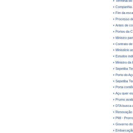
Terminal do
Companhia a
Fim da esca
Processo de
Antes de co
Portos da 
Ministro par
Contrato de
Ministério a
Estudos ind
Ministro da 
Sepetiba Te
Porto do Aç
Sepetiba Te
Porta contê
Açu quer es
Prumo avalia
DTA busca a
Renovação d
PMI - Prorr
Governo do 
Embarcação