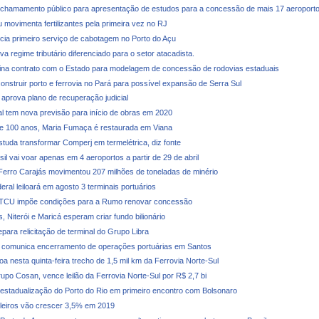
 chamamento público para apresentação de estudos para a concessão de mais 17 aeroport
 movimenta fertilizantes pela primeira vez no RJ
ia primeiro serviço de cabotagem no Porto do Açu
 regime tributário diferenciado para o setor atacadista.
na contrato com o Estado para modelagem de concessão de rodovias estaduais
construir porto e ferrovia no Pará para possível expansão de Serra Sul
 aprova plano de recuperação judicial
al tem nova previsão para início de obras em 2020
e 100 anos, Maria Fumaça é restaurada em Viana
studa transformar Comperj em termelétrica, diz fonte
il vai voar apenas em 4 aeroportos a partir de 29 de abril
Ferro Carajás movimentou 207 milhões de toneladas de minério
ral leiloará em agosto 3 terminais portuários
 TCU impõe condições para a Rumo renovar concessão
, Niterói e Maricá esperam criar fundo bilionário
para relicitação de terminal do Grupo Libra
 comunica encerramento de operações portuárias em Santos
oa nesta quinta-feira trecho de 1,5 mil km da Ferrovia Norte-Sul
upo Cosan, vence leilão da Ferrovia Norte-Sul por R$ 2,7 bi
 estadualização do Porto do Rio em primeiro encontro com Bolsonaro
ileiros vão crescer 3,5% em 2019