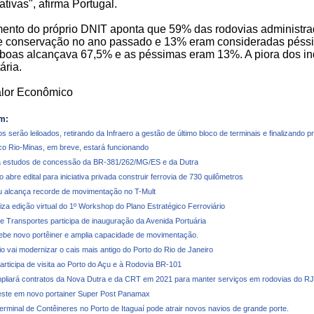
ativas", afirma Portugal.
ento do próprio DNIT aponta que 59% das rodovias administr
e conservação no ano passado e 13% eram consideradas péssi
 boas alcançava 67,5% e as péssimas eram 13%. A piora dos indi
ária.
alor Econômico
m:
s serão leiloados, retirando da Infraero a gestão de último bloco de terminais e finalizando 
ico Rio-Minas, em breve, estará funcionando
 estudos de concessão da BR-381/262/MG/ES e da Dutra
abre edital para iniciativa privada construir ferrovia de 730 quilômetros
u alcança recorde de movimentação no T-Mult
iza edição virtual do 1º Workshop do Plano Estratégico Ferroviário
de Transportes participa de inauguração da Avenida Portuária
cebe novo portêiner e amplia capacidade de movimentação.
o vai modernizar o cais mais antigo do Porto do Rio de Janeiro
articipa de visita ao Porto do Açu e à Rodovia BR-101
liará contratos da Nova Dutra e da CRT em 2021 para manter serviços em rodovias do RJ
veste em novo portainer Super Post Panamax
erminal de Contêineres no Porto de Itaguaí pode atrair novos navios de grande porte.