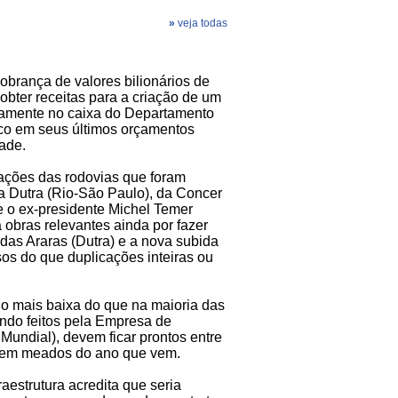
»
veja todas
obrança de valores bilionários de
obter receitas para a criação de um
retamente no caixa do Departamento
tico em seus últimos orçamentos
ade.
tações das rodovias que foram
a Dutra (Rio-São Paulo), da Concer
e o ex-presidente Michel Temer
 obras relevantes ainda por fazer
das Araras (Dutra) e a nova subida
os do que duplicações inteiras ou
o mais baixa do que na maioria das
endo feitos pela Empresa de
Mundial), devem ficar prontos entre
 só em meados do ano que vem.
aestrutura acredita que seria