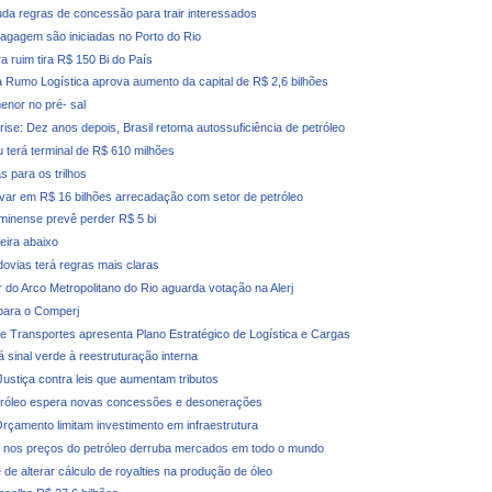
a regras de concessão para trair interessados
agagem são iniciadas no Porto do Rio
ra ruim tira R$ 150 Bi do País
 Rumo Logística aprova aumento da capital de R$ 2,6 bilhões
enor no pré- sal
rise: Dez anos depois, Brasil retoma autossuficiência de petróleo
u terá terminal de R$ 610 milhões
s para os trilhos
evar em R$ 16 bilhões arrecadação com setor de petróleo
minense prevê perder R$ 5 bi
deira abaixo
dovias terá regras mais claras
r do Arco Metropolitano do Rio aguarda votação na Alerj
para o Comperj
de Transportes apresenta Plano Estratégico de Logística e Cargas
 sinal verde à reestruturação interna
 Justiça contra leis que aumentam tributos
tróleo espera novas concessões e desonerações
rçamento limitam investimento em infraestrutura
nos preços do petróleo derruba mercados em todo o mundo
de alterar cálculo de royalties na produção de óleo