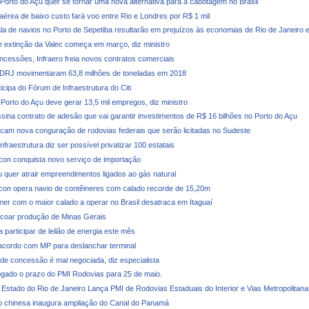
 Porto do Açu quer se tornar uma nova alternativa para a cabotagem no Brasil
érea de baixo custo fará voo entre Rio e Londres por R$ 1 mil
la de navios no Porto de Sepetiba resultarão em prejuízos às economias de Rio de Janeiro 
 extinção da Valec começa em março, diz ministro
ncessões, Infraero freia novos contratos comerciais
CDRJ movimentaram 63,8 milhões de toneladas em 2018
ticipa do Fórum de Infraestrutura do Citi
 Porto do Açu deve gerar 13,5 mil empregos, diz ministro
ssina contrato de adesão que vai garantir investimentos de R$ 16 bilhões no Porto do Açu
icam nova conguração de rodovias federais que serão licitadas no Sudeste
Infraestrutura diz ser possível privatizar 100 estatais
con conquista novo serviço de importação
u quer atrair empreendimentos ligados ao gás natural
con opera navio de contêineres com calado recorde de 15,20m
iner com o maior calado a operar no Brasil desatraca em Itaguaí
coar produção de Minas Gerais
 participar de leilão de energia este mês
cordo com MP para deslanchar terminal
e concessão é mal negociada, diz especialista
ogado o prazo do PMI Rodovias para 25 de maio.
Estado do Rio de Janeiro Lança PMI de Rodovias Estaduais do Interior e Vias Metropolitana
 chinesa inaugura ampliação do Canal do Panamá