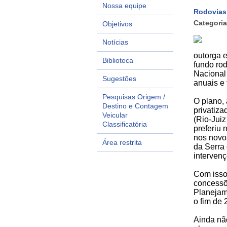
Nossa equipe
Rodovias
Categoria
Objetivos
Notícias
outorga e
Biblioteca
fundo rod
Nacional 
Sugestões
anuais e
Pesquisas Origem /
O plano, 
Destino e Contagem
privatiz
Veicular
(Rio-Jui
Classificatória
preferiu 
nos novo
Área restrita
da Serra
interven
Com isso
concessõe
Planejam
o fim de 
Ainda não