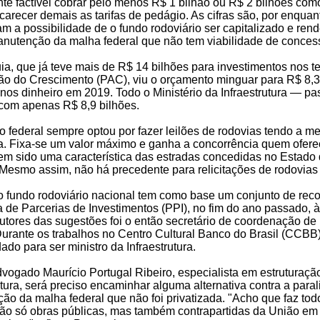
te factível cobrar pelo menos R$ 1 bilhão ou R$ 2 bilhões com
arecer demais as tarifas de pedágio. As cifras são, por enqua
m a possibilidade de o fundo rodoviário ser capitalizado e re
nutenção da malha federal que não tem viabilidade de concessã
uia, que já teve mais de R$ 14 bilhões para investimentos nos
ão do Crescimento (PAC), viu o orçamento minguar para R$ 8,3
os dinheiro em 2019. Todo o Ministério da Infraestrutura — pa
 com apenas R$ 8,9 bilhões.
 federal sempre optou por fazer leilões de rodovias tendo a m
ia. Fixa-se um valor máximo e ganha a concorrência quem ofere
tem sido uma característica das estradas concedidas no Estado
 Mesmo assim, não há precedente para relicitações de rodovias
do fundo rodoviário nacional tem como base um conjunto de re
de Parcerias de Investimentos (PPI), no fim do ano passado, à
tores das sugestões foi o então secretário de coordenação de 
Durante os trabalhos no Centro Cultural Banco do Brasil (CCBB)
dado para ser ministro da Infraestrutura.
vogado Maurício Portugal Ribeiro, especialista em estruturaçã
utura, será preciso encaminhar alguma alternativa contra a para
ção da malha federal que não foi privatizada. "Acho que faz tod
não só obras públicas, mas também contrapartidas da União em