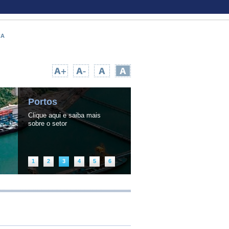
CA
UPA TEMPO NA WEB
|
INFORMAÇÃO PÚBLICA
Portos
Clique aqui e saiba mais
sobre o setor
1
2
3
4
5
6