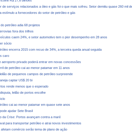
ncolhe R$ 27,6 bilhões
r de serviços relacionados a óleo e gás foi o que mais sofreu. Setor demitiu quase 260 mil 
a estímulo a fornecedores do setor de petróleo e gás
do petróleo adia 68 projetos
rrovias fora dos trilhos
eículos caem 24%, e setor automotivo tem o pior desempenho em 28 anos
er sócio
tróleo encerra 2015 com recuo de 34%, a terceira queda anual seguida
s caro
 aeroporto privado poderá entrar em novas concessões
rril de petróleo cai ao menor patamar em 11 anos
leilão de pequenos campos de petróleo surpreende
laneja captar US$ 20 bi
ortos rende menos que o esperado
isputa, leilão de portos encolhe
iclo
tróleo cai ao menor patamar em quase sete anos
pode ajudar Sete Brasil
o da Crise: Portos avançam contra a maré
val para transportar petróleo e atrai novos investimentos
afetam comércio serão tema de plano de ação