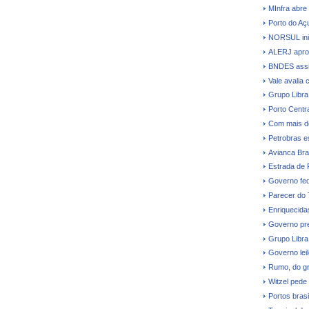
MInfra abre
Porto do Açu
NORSUL inic
ALERJ aprova
BNDES assi
Vale avalia 
Grupo Libra
Porto Centr
Com mais d
Petrobras e
Avianca Bras
Estrada de 
Governo fede
Parecer do
Enriquecidas
Governo pre
Grupo Libra
Governo leil
Rumo, do gr
Witzel pede
Portos bras