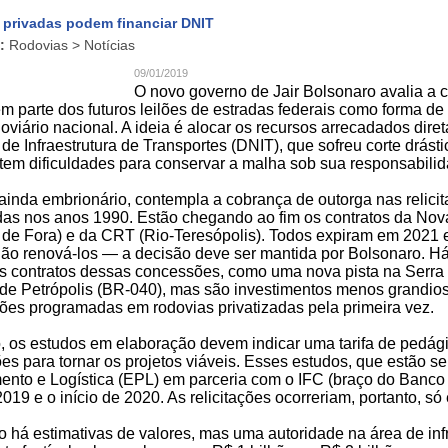
 privadas podem financiar DNIT
:
Rodovias > Notícias
09/01/2019
O novo governo de Jair Bolsonaro avalia a c
m parte dos futuros leilões de estradas federais como forma de 
oviário nacional. A ideia é alocar os recursos arrecadados di
de Infraestrutura de Transportes (DNIT), que sofreu corte drás
 tem dificuldades para conservar a malha sob sua responsabilid
ainda embrionário, contempla a cobrança de outorga nas relici
adas nos anos 1990. Estão chegando ao fim os contratos da Nov
z de Fora) e da CRT (Rio-Teresópolis). Todos expiram em 2021 
não renová-los — a decisão deve ser mantida por Bolsonaro. Há
s contratos dessas concessões, como uma nova pista na Serra 
 de Petrópolis (BR-040), mas são investimentos menos grandios
ções programadas em rodovias privatizadas pela primeira vez.
, os estudos em elaboração devem indicar uma tarifa de pedági
s para tornar os projetos viáveis. Esses estudos, que estão s
ento e Logística (EPL) em parceria com o IFC (braço do Banco 
2019 e o início de 2020. As relicitações ocorreriam, portanto,
 há estimativas de valores, mas uma autoridade na área de infr