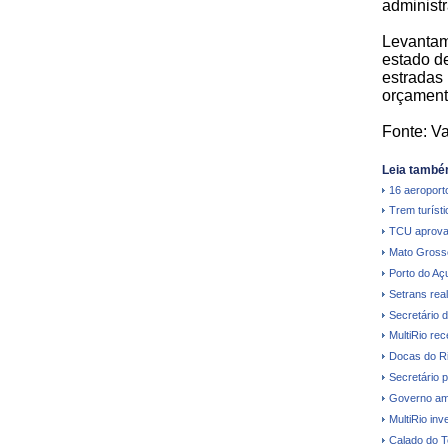
administr
Levantam
estado d
estradas
orçament
Fonte: V
Leia també
16 aeroporto
Trem turíst
TCU aprova
Mato Grosso 
Porto do Aç
Setrans real
Secretário 
MultiRio re
Docas do Ri
Secretário p
Governo amp
MultiRio in
Calado do T