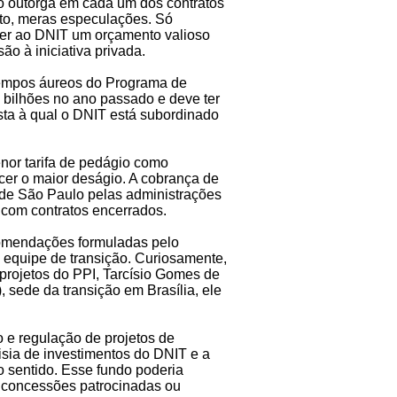
o outorga em cada um dos contratos
nto, meras especulações. Só
nder ao DNIT um orçamento valioso
o à iniciativa privada.
 tempos áureos do Programa de
 bilhões no ano passado e deve ter
sta à qual o DNIT está subordinado
enor tarifa de pedágio como
cer o maior deságio. A cobrança de
 de São Paulo pelas administrações
 com contratos encerrados.
comendações formuladas pelo
 equipe de transição. Curiosamente,
projetos do PPI, Tarcísio Gomes de
, sede da transição em Brasília, ele
o e regulação de projetos de
lisia de investimentos do DNIT e a
o sentido. Esse fundo poderia
 concessões patrocinadas ou