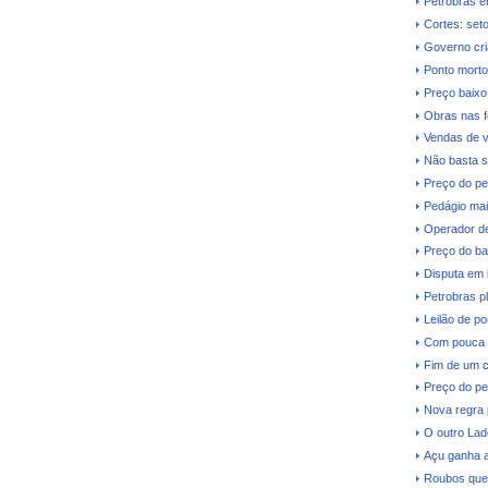
Petrobras e
Cortes: seto
Governo cri
Ponto morto
Preço baixo 
Obras nas fe
Vendas de v
Não basta s
Preço do pe
Pedágio mai
Operador de
Preço do ba
Disputa em 
Petrobras p
Leilão de p
Com pouca d
Fim de um c
Preço do pe
Nova regra 
O outro Lad
Açu ganha a
Roubos que 