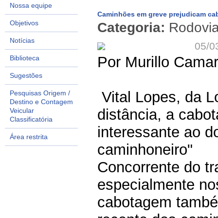
Nossa equipe
Caminhões em greve prejudicam c
Objetivos
Categoria:
Rodovi
Notícias
05/0
Por Murillo Camar
Biblioteca
Sugestões
Vital Lopes, da L
Pesquisas Origem /
Destino e Contagem
distância, a cabo
Veicular
Classificatória
interessante ao d
Área restrita
caminhoneiro"
Concorrente do tr
especialmente nos
cabotagem também